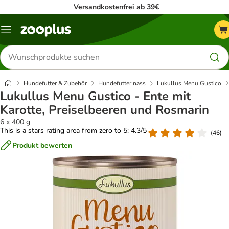
Versandkostenfrei ab 39€
Menü
Produkte
suchen
Hundefutter & Zubehör
Hundefutter nass
Lukullus Menu Gustico
Lukullus Menu Gustico - Ente mit
Karotte, Preiselbeeren und Rosmarin
6 x 400 g
This is a stars rating area from zero to 5: 4.3/5
(
46
)
Produkt bewerten