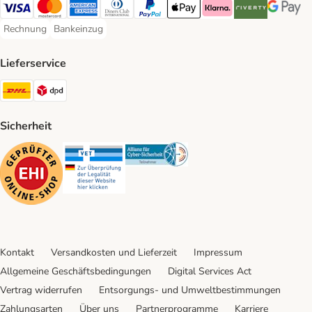
Visa Payment Method
Mastercard Payment Method
American Express Payment Method
Diners Club Payment Method
PayPal Payment Method
Apple Pay Payment Method
Klarna Payment Method
Riverty Payment 
Google P
Rechnung
Bankeinzug
Rechnung Payment Method
Bankeinzug Payment Method
Lieferservice
DHL Shipping Method
DPD Shipping Method
Sicherheit
Security
Security
Security
Kontakt
Versandkosten und Lieferzeit
Impressum
Allgemeine Geschäftsbedingungen
Digital Services Act
Vertrag widerrufen
Entsorgungs- und Umweltbestimmungen
Zahlungsarten
Über uns
Partnerprogramme
Karriere