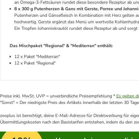
an Omega-3-Fettsäuren rundet diese besondere Rezeptur ab und
8 x 300 g Putenherzen & Gans mit Gerste, Porree und Johanni
Putenherzen und Gänsefleisch in Kombination mit Herz gelten a
hochwertig. Gerste ergänzt das Menü um wertvolle Kohlenhydra
Ein Tropfen Johanniskrautöl rundet diese Rezeptur ab und sorgt 
Das Mischpaket "Regional" & "Mediterran" enthält:
12 x Paket "Mediterran"
12 x Paket "Regional"
Preise inkl. MwSt. UVP = unverbindliche Preisempfehlung *
Es gelten d
"Sonst" = Der niedrigste Preis des Artikels innerhalb der letzten 30 Tage
zooplus ist berechtigt, deine E-Mail-Adresse für Direktwerbung für eig
Übermittlungskosten nach den Basistarifen entstehen, indem du den zoo