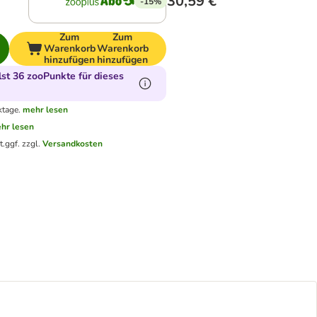
30,59 €
-15%
Zum
Zum
Warenkorb
Warenkorb
hinzufügen
hinzufügen
t 36 zooPunkte für dieses
ktage.
mehr lesen
hr lesen
t.
ggf. zzgl.
Versandkosten