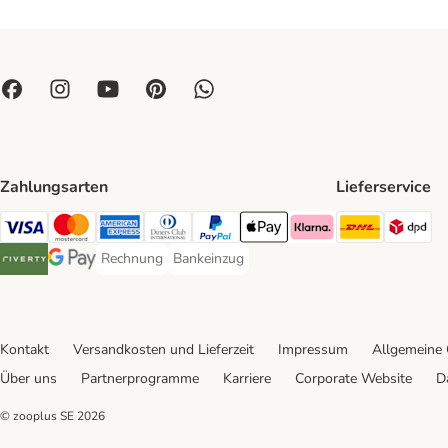
Zahlungsarten
Lieferservice
DHL Ship
DP
Visa Payment Method
Mastercard Payment Method
American Express Payment Method
Diners Club Payment Method
PayPal Payment Method
Apple Pay Payment Method
Klarna Payment Method
Rechnung
Bankeinzug
Rechnung Payment Method
Bankeinzug Payment Method
Riverty Payment Method
Google Pay Payment Method
Kontakt
Versandkosten und Lieferzeit
Impressum
Allgemeine
Über uns
Partnerprogramme
Karriere
Corporate Website
D
© zooplus SE
2026