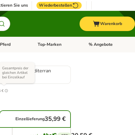
tieren Sie uns
Wiederbestellen
Warenkorb
Pferd
Top-Marken
% Angebote
: Fisch
tegorie-Menü öffnen: Vogel
Kategorie-Menü öffnen: Pferd
Kategorie-Menü öffnen: T
Gesamtpreis der
: Regional & Mediterran
gleichen Artikel
bei Einzelkauf
9
6 €
35,99 €
Einzellieferung