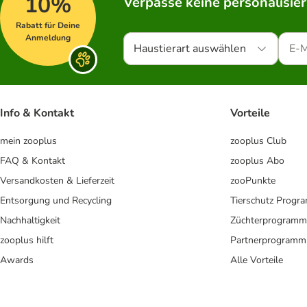
10%
Verpasse keine personalisie
Rabatt für Deine
Anmeldung
Haustierart auswählen
Info & Kontakt
Vorteile
mein zooplus
zooplus Club
FAQ & Kontakt
zooplus Abo
Versandkosten & Lieferzeit
zooPunkte
Entsorgung und Recycling
Tierschutz Progr
Nachhaltigkeit
Züchterprogramm
zooplus hilft
Partnerprogramm
Awards
Alle Vorteile