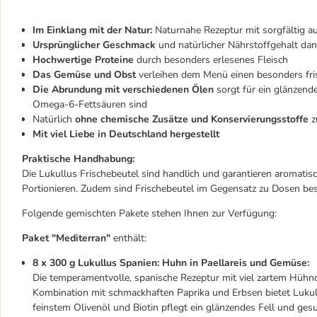
Im Einklang mit der Natur:
Naturnahe Rezeptur mit sorgfältig a
Ursprünglicher Geschmack
und natürlicher Nährstoffgehalt da
Hochwertige Proteine
durch besonders erlesenes Fleisch
Das Gemüse und Obst
verleihen dem Menü einen besonders fri
Die Abrundung mit verschiedenen Ölen
sorgt für ein glänzend
Omega-6-Fettsäuren sind
Natürlich
ohne chemische Zusätze und Konservierungsstoffe
z
Mit viel Liebe in Deutschland hergestellt
Praktische Handhabung:
Die Lukullus Frischebeutel sind handlich und garantieren aromati
Portionieren. Zudem sind Frischebeutel im Gegensatz zu Dosen bes
Folgende gemischten Pakete stehen Ihnen zur Verfügung:
Paket "Mediterran"
enthält:
8 x 300 g Lukullus Spanien: Huhn in Paellareis und Gemüse:
Die temperamentvolle, spanische Rezeptur mit viel zartem Hühnche
Kombination mit schmackhaften Paprika und Erbsen bietet Luku
feinstem Olivenöl und Biotin pflegt ein glänzendes Fell und ges