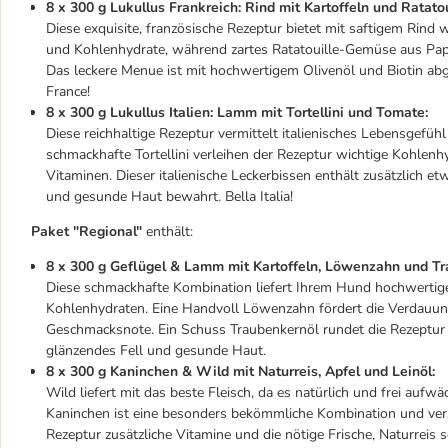
8 x 300 g Lukullus Frankreich: Rind mit Kartoffeln und Ratat
Diese exquisite, französische Rezeptur bietet mit saftigem Rind w
und Kohlenhydrate, während zartes Ratatouille-Gemüse aus Papri
Das leckere Menue ist mit hochwertigem Olivenöl und Biotin ab
France!
8 x 300 g Lukullus Italien: Lamm mit Tortellini und Tomate:
Diese reichhaltige Rezeptur vermittelt italienisches Lebensgefühl
schmackhafte Tortellini verleihen der Rezeptur wichtige Kohlen
Vitaminen. Dieser italienische Leckerbissen enthält zusätzlich e
und gesunde Haut bewahrt. Bella Italia!
Paket "Regional"
enthält:
8 x 300 g Geflügel & Lamm mit Kartoffeln, Löwenzahn und Tr
Diese schmackhafte Kombination liefert Ihrem Hund hochwertige
Kohlenhydraten. Eine Handvoll Löwenzahn fördert die Verdauun
Geschmacksnote. Ein Schuss Traubenkernöl rundet die Rezeptur 
glänzendes Fell und gesunde Haut.
8 x 300 g Kaninchen & Wild mit Naturreis, Apfel und Leinöl:
Wild liefert mit das beste Fleisch, da es natürlich und frei auf
Kaninchen ist eine besonders bekömmliche Kombination und vers
Rezeptur zusätzliche Vitamine und die nötige Frische, Naturreis 