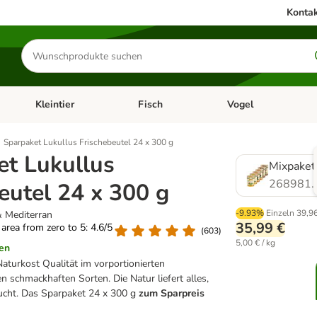
Kontak
Produkte
suchen
Kleintier
Fisch
Vogel
utter & Zubehör
Kategorie-Menü öffnen: Hundefutter & Zubehör
Kategorie-Menü öffnen: Kleintier
Kategorie-Menü öffnen
Ka
Sparpaket Lukullus Frischebeutel 24 x 300 g
et Lukullus
Mixpaket
268981.
eutel 24 x 300 g
-9.93%
Einzeln
39,9
& Mediterran
35,99 €
g area from zero to 5: 4.6/5
(
603
)
5,00 € / kg
en
aturkost Qualität im vorportionierten
en schmackhaften Sorten. Die Natur liefert alles,
aucht. Das Sparpaket 24 x 300 g
zum Sparpreis