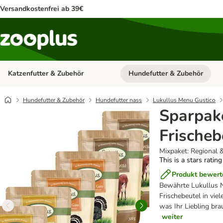
Versandkostenfrei ab 39€
Katzenfutter & Zubehör
Hundefutter & Zubehör
Kategorie-Menü öffnen: Katzenf
Hundefutter & Zubehör
Hundefutter nass
Lukullus Menu Gustico
Sparpak
Frischeb
Mixpaket: Regional 
This is a stars ratin
Produkt bewert
Bewährte Lukullus N
Frischebeutel in viel
was Ihr Liebling br
weiter