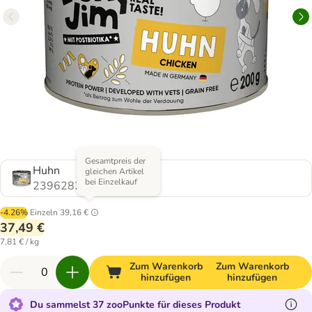
Gesamtpreis der
Huhn
gleichen Artikel
bei Einzelkauf
2396282.0
-4.26%
Einzeln
39,16 €
37,49 €
7,81 € / kg
Zum Warenkorb
Zum Warenkorb
hinzufügen
hinzufügen
Du sammelst 37 zooPunkte für dieses Produkt