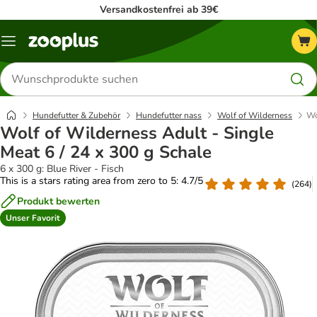
Versandkostenfrei ab 39€
Menü
Produkte
suchen
Hundefutter & Zubehör
Hundefutter nass
Wolf of Wilderness
Wo
Wolf of Wilderness Adult - Single
Meat 6 / 24 x 300 g Schale
6 x 300 g: Blue River - Fisch
This is a stars rating area from zero to 5: 4.7/5
(
264
)
Produkt bewerten
Unser Favorit