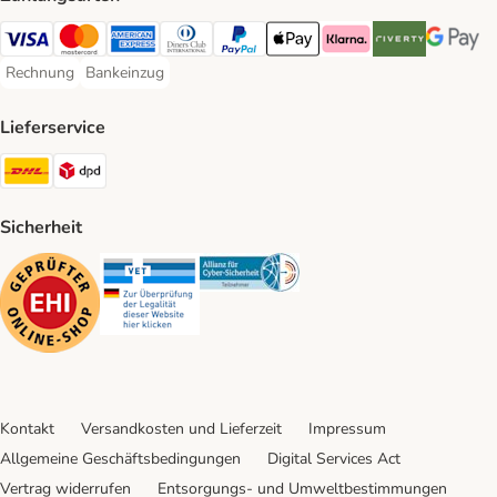
Visa Payment Method
Mastercard Payment Method
American Express Payment Method
Diners Club Payment Method
PayPal Payment Method
Apple Pay Payment Method
Klarna Payment Method
Riverty Payment 
Google P
Rechnung
Bankeinzug
Rechnung Payment Method
Bankeinzug Payment Method
Lieferservice
DHL Shipping Method
DPD Shipping Method
Sicherheit
Security
Security
Security
Kontakt
Versandkosten und Lieferzeit
Impressum
Allgemeine Geschäftsbedingungen
Digital Services Act
Vertrag widerrufen
Entsorgungs- und Umweltbestimmungen