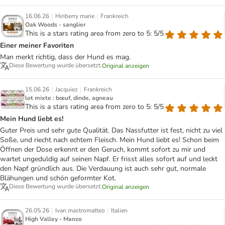
|
|
16.06.26
Hiriberry marie
Frankreich
Oak Woods - sanglier
This is a stars rating area from zero to 5: 5/5
Einer meiner Favoriten
Man merkt richtig, dass der Hund es mag.
Diese Bewertung wurde übersetzt.
Original anzeigen
|
|
15.06.26
Jacquiez
Frankreich
lot mixte : bœuf, dinde, agneau
This is a stars rating area from zero to 5: 5/5
Mein Hund liebt es!
Guter Preis und sehr gute Qualität. Das Nassfutter ist fest, nicht zu viel
Soße, und riecht nach echtem Fleisch. Mein Hund liebt es! Schon beim
Öffnen der Dose erkennt er den Geruch, kommt sofort zu mir und
wartet ungeduldig auf seinen Napf. Er frisst alles sofort auf und leckt
den Napf gründlich aus. Die Verdauung ist auch sehr gut, normale
Blähungen und schön geformter Kot.
Diese Bewertung wurde übersetzt.
Original anzeigen
|
|
26.05.26
Ivan mastromatteo
Italien
High Valley - Manzo