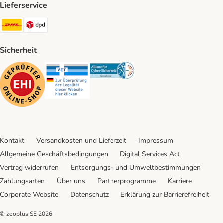
Lieferservice
DHL Shipping Method
DPD Shipping Method
Sicherheit
Security
Security
Security
Kontakt
Versandkosten und Lieferzeit
Impressum
Allgemeine Geschäftsbedingungen
Digital Services Act
Vertrag widerrufen
Entsorgungs- und Umweltbestimmungen
Zahlungsarten
Über uns
Partnerprogramme
Karriere
Corporate Website
Datenschutz
Erklärung zur Barrierefreiheit
© zooplus SE
2026