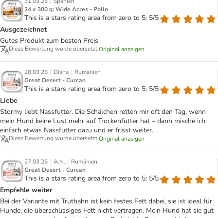
|
31.03.26
Spanien
24 x 300 g: Wide Acres - Pollo
This is a stars rating area from zero to 5: 5/5
Ausgezeichnet
Gutes Produkt zum besten Preis
Diese Bewertung wurde übersetzt.
Original anzeigen
|
|
28.03.26
Diana
Rumänien
Great Desert - Curcan
This is a stars rating area from zero to 5: 5/5
Liebe
Stormy liebt Nassfutter. Die Schälchen retten mir oft den Tag, wenn
mein Hund keine Lust mehr auf Trockenfutter hat – dann mische ich
einfach etwas Nassfutter dazu und er frisst weiter.
Diese Bewertung wurde übersetzt.
Original anzeigen
|
|
27.03.26
A.N.
Rumänien
Great Desert - Curcan
This is a stars rating area from zero to 5: 5/5
Empfehle weiter
Bei der Variante mit Truthahn ist kein festes Fett dabei, sie ist ideal für
Hunde, die überschüssiges Fett nicht vertragen. Mein Hund hat sie gut