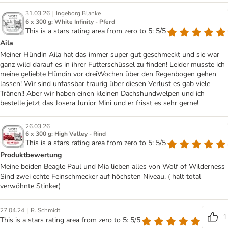
|
31.03.26
Ingeborg Blanke
6 x 300 g: White Infinity - Pferd
This is a stars rating area from zero to 5: 5/5
Aila
Meiner Hündin Aila hat das immer super gut geschmeckt und sie war
ganz wild darauf es in ihrer Futterschüssel zu finden! Leider musste ich
meine geliebte Hündin vor dreiWochen über den Regenbogen gehen
lassen! Wir sind unfassbar traurig über diesen Verlust es gab viele
Tränen!! Aber wir haben einen kleinen Dachshundwelpen und ich
bestelle jetzt das Josera Junior Mini und er frisst es sehr gerne!
26.03.26
6 x 300 g: High Valley - Rind
This is a stars rating area from zero to 5: 5/5
Produktbewertung
Meine beiden Beagle Paul und Mia lieben alles von Wolf of Wilderness
Sind zwei echte Feinschmecker auf höchsten Niveau. ( halt total
verwöhnte Stinker)
|
27.04.24
R. Schmidt
1
This is a stars rating area from zero to 5: 5/5