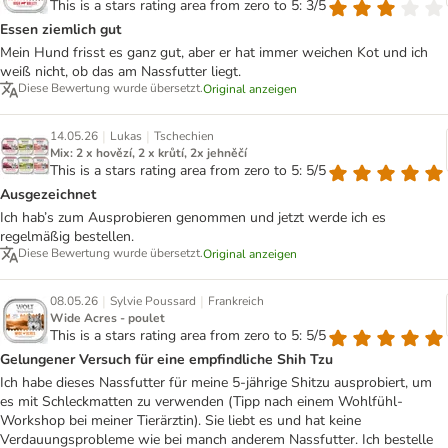
This is a stars rating area from zero to 5: 3/5
Essen ziemlich gut
Mein Hund frisst es ganz gut, aber er hat immer weichen Kot und ich
weiß nicht, ob das am Nassfutter liegt.
Diese Bewertung wurde übersetzt.
Original anzeigen
|
|
14.05.26
Lukas
Tschechien
Mix: 2 x hovězí, 2 x krůtí, 2x jehněčí
This is a stars rating area from zero to 5: 5/5
Ausgezeichnet
Ich hab’s zum Ausprobieren genommen und jetzt werde ich es
regelmäßig bestellen.
Diese Bewertung wurde übersetzt.
Original anzeigen
|
|
08.05.26
Sylvie Poussard
Frankreich
Wide Acres - poulet
This is a stars rating area from zero to 5: 5/5
Gelungener Versuch für eine empfindliche Shih Tzu
Ich habe dieses Nassfutter für meine 5-jährige Shitzu ausprobiert, um
es mit Schleckmatten zu verwenden (Tipp nach einem Wohlfühl-
Workshop bei meiner Tierärztin). Sie liebt es und hat keine
Verdauungsprobleme wie bei manch anderem Nassfutter. Ich bestelle