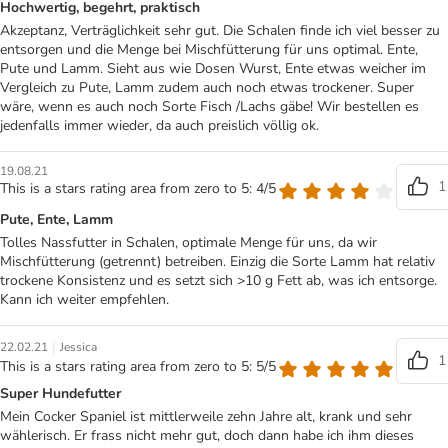
Hochwertig, begehrt, praktisch
Akzeptanz, Verträglichkeit sehr gut. Die Schalen finde ich viel besser zu
entsorgen und die Menge bei Mischfütterung für uns optimal. Ente,
Pute und Lamm. Sieht aus wie Dosen Wurst, Ente etwas weicher im
Vergleich zu Pute, Lamm zudem auch noch etwas trockener. Super
wäre, wenn es auch noch Sorte Fisch /Lachs gäbe! Wir bestellen es
jedenfalls immer wieder, da auch preislich völlig ok.
19.08.21
1
This is a stars rating area from zero to 5: 4/5
Pute, Ente, Lamm
Tolles Nassfutter in Schalen, optimale Menge für uns, da wir
Mischfütterung (getrennt) betreiben. Einzig die Sorte Lamm hat relativ
trockene Konsistenz und es setzt sich >10 g Fett ab, was ich entsorge.
Kann ich weiter empfehlen.
|
22.02.21
Jessica
1
This is a stars rating area from zero to 5: 5/5
Super Hundefutter
Mein Cocker Spaniel ist mittlerweile zehn Jahre alt, krank und sehr
wählerisch. Er frass nicht mehr gut, doch dann habe ich ihm dieses