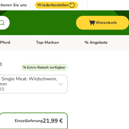
tieren Sie uns
Wiederbestellen
Warenkorb
Pferd
Top-Marken
% Angebote
: Fisch
tegorie-Menü öffnen: Vogel
Kategorie-Menü öffnen: Pferd
Kategorie-Menü öffnen: T
0
% Extra-Rabatt verfügbar
g Single Meat: Wildschwein,
amm
35
21,99 €
Einzellieferung