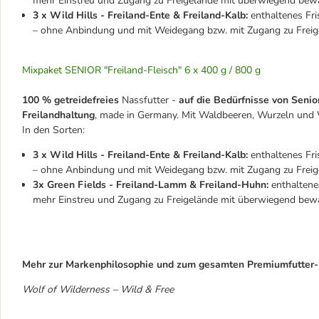
mehr Einstreu und Zugang zu Freigelände mit überwiegend bewa
3 x Wild Hills - Freiland-Ente & Freiland-Kalb:
enthaltenes Fri
– ohne Anbindung und mit Weidegang bzw. mit Zugang zu Freig
Mixpaket SENIOR "Freiland-Fleisch" 6 x 400 g / 800 g
100 % getreidefreies
Nassfutter -
auf die Bedürfnisse von Senio
Freilandhaltung
, made in Germany. Mit Waldbeeren, Wurzeln und W
In den Sorten:
3 x Wild Hills - Freiland-Ente & Freiland-Kalb:
enthaltenes Fri
– ohne Anbindung und mit Weidegang bzw. mit Zugang zu Freig
3x Green Fields - Freiland-Lamm & Freiland-Huhn:
enthaltene
mehr Einstreu und Zugang zu Freigelände mit überwiegend bewa
Mehr zur Markenphilosophie und zum gesamten Premiumfutter-S
Wolf of Wilderness – Wild & Free