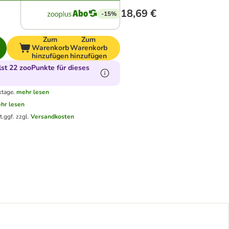
18,69 €
-15%
Zum
Zum
Warenkorb
Warenkorb
hinzufügen
hinzufügen
t 22 zooPunkte für dieses
ktage.
mehr lesen
hr lesen
t.
ggf. zzgl.
Versandkosten