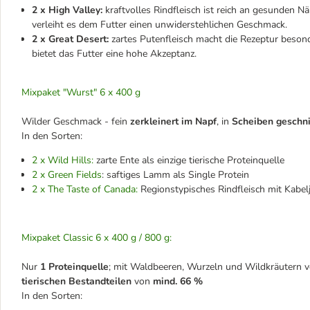
2 x High Valley:
kraftvolles Rindfleisch ist reich an gesunden 
verleiht es dem Futter einen unwiderstehlichen Geschmack.
2 x Great Desert:
zartes Putenfleisch macht die Rezeptur beso
bietet das Futter eine hohe Akzeptanz.
Mixpaket "Wurst" 6 x 400 g
Wilder Geschmack - fein
zerkleinert im Napf
, in
Scheiben geschni
In den Sorten:
2 x Wild Hills:
zarte Ente als einzige tierische Proteinquelle
2 x Green Fields
: saftiges Lamm als Single Protein
2 x The Taste of Canada:
Regionstypisches Rindfleisch mit Kabel
Mixpaket Classic 6 x 400 g / 800 g:
Nur
1 Proteinquelle
; mit Waldbeeren, Wurzeln und Wildkräutern
v
tierischen Bestandteilen
von
mind. 66 %
In den Sorten: