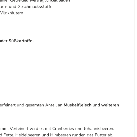
iner Getreideunverträglichkeit leiden
 Farb- und Geschmacksstoffe
Wildkräutern
nder Süßkartoffel
erfeinert und gesamten Anteil an
Muskelfleisch
und
weiteren
m. Verfeinert wird es mit Cranberries und Johannisbeeren.
und Fette. Heidelbeeren und Himbeeren runden das Futter ab.