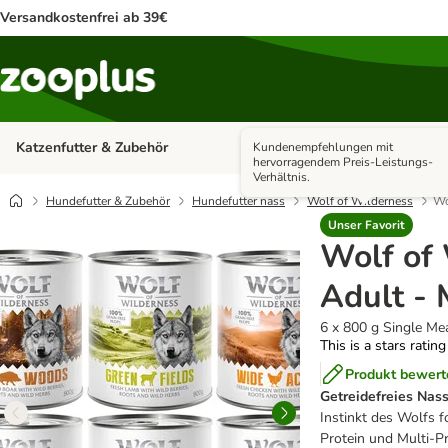
Versandkostenfrei ab 39€
Katzenfutter & Zubehör
Hundefutter & Zubehör
Kundenempfehlungen mit
Kategorie-Menü öffnen: Katzenf
hervorragendem Preis-Leistungs-
Verhältnis.
Hundefutter & Zubehör
Hundefutter nass
Wolf of Wilderness
Wo
Unser Favorit
Wolf of
Adult - 
6 x 800 g Single M
This is a stars ratin
Produkt bewert
Getreidefreies Nas
Instinkt des Wolfs f
Protein und Multi-P