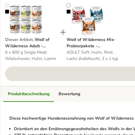
Wolf of Wilderness Adult - Mixpaket
Wolf of Wilderness Mix-Probierpak
Dieser Artikel
:
Wolf of
Wolf of Wilderness Mix-
Wilderness Adult -
Probierpakete -
Mixpaket
6 x 800 g Single Meat:
getreidefrei
ADULT Soft: Huhn, Rind,
Wildschwein, Huhn, Lamm
Lachs (halbfeucht, 3 x 1 kg)
Produktbeschreibung
Bewertung
Diese hochwertige Hundenassnahrung von Wolf of Wilderness z
Orientiert an den Ernährungsgewohnheiten des Wolfs in der 