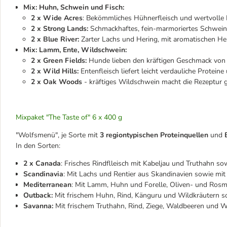
Mix: Huhn, Schwein und Fisch:
2 x Wide Acres
: Bekömmliches Hühnerfleisch und wertvolle I
2 x Strong Lands:
Schmackhaftes, fein-marmoriertes Schweine
2 x Blue River:
Zarter Lachs und Hering, mit aromatischen He
Mix: Lamm, Ente, Wildschwein:
2 x Green Fields:
Hunde lieben den kräftigen Geschmack von L
2 x Wild Hills:
Entenfleisch liefert leicht verdauliche Protei
2 x Oak Woods
- kräftiges Wildschwein macht die Rezeptur 
Mixpaket "The Taste of" 6 x 400 g
"Wolfsmenü", je Sorte mit
3 regiontypischen Proteinquellen
und
In den Sorten:
2 x Canada
: Frisches Rindflleisch mit Kabeljau und Truthahn s
Scandinavia
: Mit Lachs und Rentier aus Skandinavien sowie mi
Mediterranean
: Mit Lamm, Huhn und Forelle, Oliven- und Rosm
Outback:
Mit frischem Huhn, Rind, Känguru und Wildkräutern 
Savanna:
Mit frischem Truthahn, Rind, Ziege, Waldbeeren und W