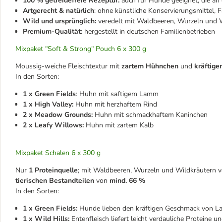
100 % getreidefreie Rezeptur:
auch für Hunde geeignet, die an e
Artgerecht & natürlich
: ohne künstliche Konservierungsmittel,
Wild und ursprünglich:
veredelt mit Waldbeeren, Wurzeln und 
Premium-Qualität:
hergestellt in deutschen Familienbetrieben
Mixpaket "Soft & Strong" Pouch 6 x 300 g
Moussig-weiche Fleischtextur mit
zartem Hühnchen
und
kräftige
In den Sorten:
1 x Green Fields
: Huhn mit saftigem Lamm
1 x High Valley:
Huhn mit herzhaftem Rind
2 x Meadow Grounds:
Huhn mit schmackhaftem Kaninchen
2 x Leafy Willows:
Huhn mit zartem Kalb
Mixpaket Schalen 6 x 300 g
Nur
1 Proteinquelle
; mit Waldbeeren, Wurzeln und Wildkräutern
v
tierischen Bestandteilen
von
mind. 66 %
In den Sorten:
1 x Green Fields:
Hunde lieben den kräftigen Geschmack von Lam
1 x Wild Hills:
Entenfleisch liefert leicht verdauliche Proteine 