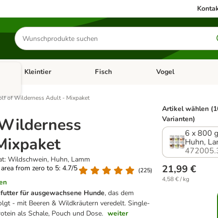
Kontak
Produkte
suchen
Kleintier
Fisch
Vogel
utter & Zubehör
Kategorie-Menü öffnen: Hundefutter & Zubehör
Kategorie-Menü öffnen: Kleintier
Kategorie-Menü öffnen
Ka
lf of Wilderness Adult - Mixpaket
Artikel wählen (1
 Wilderness
Varianten)
6 x 800 
Mixpaket
Huhn, L
472005.
eat: Wildschwein, Huhn, Lamm
21,99 €
g area from zero to 5: 4.7/5
(
225
)
4,58 € / kg
en
sfutter für ausgewachsene Hunde
, das dem
olgt - mit Beeren & Wildkräutern veredelt. Single-
rotein als Schale, Pouch und Dose.
weiter