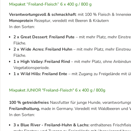
Mixpaket “Freiland-Fleisch” 6 x 400 g / 800 g
Verantwortungsvoll & schmackhaft
: mit 100 % Fleisch & Innerei
Monoprotein
Rezeptur, veredelt mit Beeren & Kräutern
In den Sorten:
2 x Great Dessert
:
Freiland Pute
– mit mehr Platz, mehr Einst
Fläche.
2 x Wide Acres: Freiland Huhn
– mit mehr Platz, mehr Einstre
Fläche.
1 x High Valley: Freiland Rind
– mit mehr Platz, ohne Anbindu
Vegetationsperiode.
1 x Wild Hills: Freiland Ente
– mit Zugang zu Freigelände mit 
Mixpaket JUNIOR "Freiland-Fleisch" 6 x 400 g / 800g
100 % getreidefreies
Nassfutter für junge Hunde, verantwortungs
Freilandhaltung,
made in Germany. Veredelt mit Waldbeeren und W
In den Sorten:
3 x Blue River - Freiland-Huhn & Lachs:
enthaltenes Frischfle