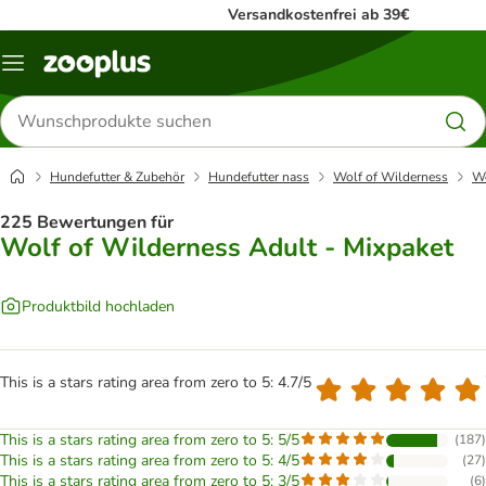
Versandkostenfrei ab 39€
Menü
Produkte
suchen
Hundefutter & Zubehör
Hundefutter nass
Wolf of Wilderness
Wo
225 Bewertungen für
Wolf of Wilderness Adult - Mixpaket
Produktbild hochladen
This is a stars rating area from zero to 5: 4.7/5
This is a stars rating area from zero to 5: 5/5
(
187
)
This is a stars rating area from zero to 5: 4/5
(
27
)
This is a stars rating area from zero to 5: 3/5
(
6
)