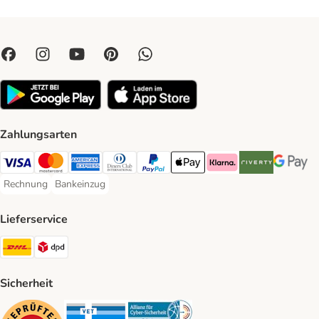
Zahlungsarten
Visa Payment Method
Mastercard Payment Method
American Express Payment Method
Diners Club Payment Method
PayPal Payment Method
Apple Pay Payment Method
Klarna Payment Method
Riverty Payment 
Google P
Rechnung
Bankeinzug
Rechnung Payment Method
Bankeinzug Payment Method
Lieferservice
DHL Shipping Method
DPD Shipping Method
Sicherheit
Security
Security
Security