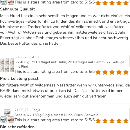
This is a stars rating area from zero to 5: 5/5
Sehr gute Qualität
Mein Hund hat einen sehr sensiblen Magen und es war nicht einfach ein
hochwertiges Futter für ihn zu finden das ihm schmeckt und er verträgt.
Ich mische das Trockenfutter von Wolf of Wilderness mit Nassfutter
von Wolf of Wilderness und gebe es ihm mittlerweile seid fast 1 Jahr.
Er verträgt es ohne Probleme,es schmeckt ihm und ist sehr hochwertig.
Das beste Futter das ich je hatte :)
|
30.03.26
Anja
6 x 400 g: 2x Geflügel mit Huhn, 2x Geflügel mit Lamm, 2x Geflügel
mit Rind
This is a stars rating area from zero to 5: 5/5
Preis Leistung passt
Ich füttere Wolf of Wilderness Nassfutter wenn wir unterwegs sind, da
BARF dann meist etwas unpraktisch ist. Das Nassfutter wird immer
wieder sehr gut angenommen und auch sehr gut vertragen!
|
21.03.26
Tanja
Schale 6 x 150 g Single Meat: Huhn, Fisch, Schwein
This is a stars rating area from zero to 5: 5/5
Bin sehr zufrieden