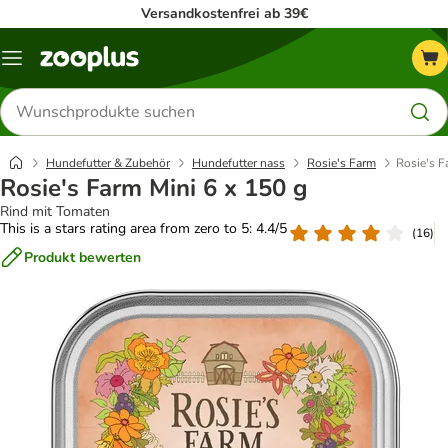
Versandkostenfrei ab 39€
Menü
Produkte
suchen
Hundefutter & Zubehör
Hundefutter nass
Rosie's Farm
Rosie's F
Rosie's Farm Mini 6 x 150 g
Rind mit Tomaten
This is a stars rating area from zero to 5: 4.4/5
(
16
)
Produkt bewerten