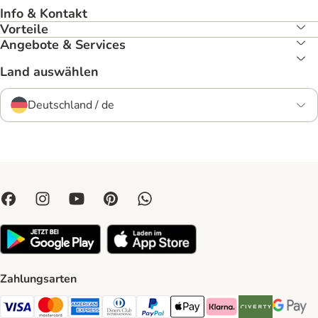
Info & Kontakt
Vorteile
Angebote & Services
Land auswählen
Deutschland / de
Zahlungsarten
Visa Payment Method
Mastercard Payment Method
American Express Payment Method
Diners Club Payment Method
PayPal Payment Method
Apple Pay Payment Method
Klarna Payment Method
Riverty Payment 
Google P