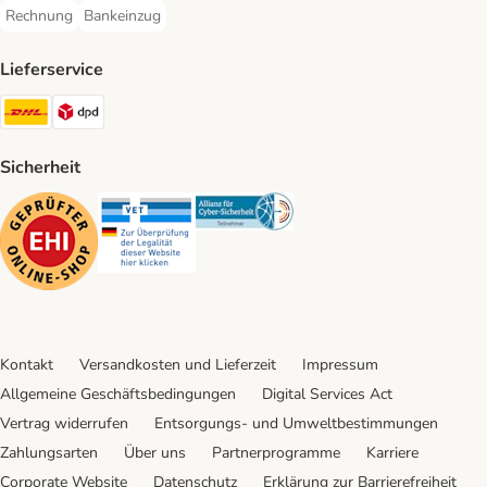
Rechnung
Bankeinzug
Rechnung Payment Method
Bankeinzug Payment Method
Lieferservice
DHL Shipping Method
DPD Shipping Method
Sicherheit
Security
Security
Security
Kontakt
Versandkosten und Lieferzeit
Impressum
Allgemeine Geschäftsbedingungen
Digital Services Act
Vertrag widerrufen
Entsorgungs- und Umweltbestimmungen
Zahlungsarten
Über uns
Partnerprogramme
Karriere
Corporate Website
Datenschutz
Erklärung zur Barrierefreiheit