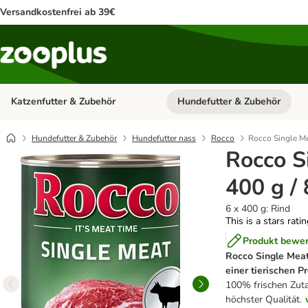
Versandkostenfrei ab 39€
Katzenfutter & Zubehör
Hundefutter & Zubehör
Kategorie-Menü öffnen: Katzenf
Hundefutter & Zubehör
Hundefutter nass
Rocco
Rocco Single Me
Rocco S
400 g /
6 x 400 g: Rind
This is a stars rati
Produkt bewe
Rocco Single Mea
einer tierischen P
100% frischen Zut
höchster Qualität.