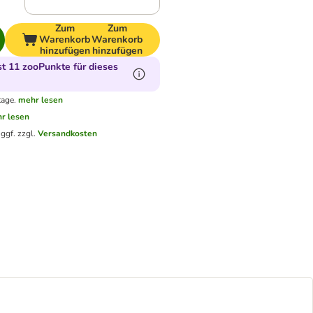
Zum
Zum
Warenkorb
Warenkorb
hinzufügen
hinzufügen
 11 zooPunkte für dieses
tage.
mehr lesen
r lesen
.
ggf. zzgl.
Versandkosten