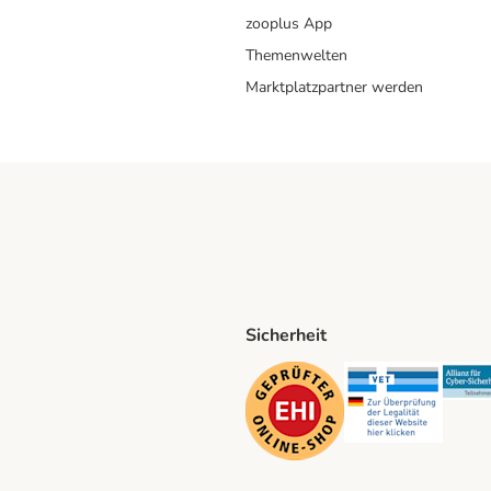
zooplus App
Themenwelten
Marktplatzpartner werden
Sicherheit
ping Method
D Shipping Method
Security
Securit