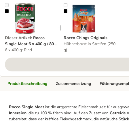
Rocco Single Meat 6 x 400 g / 800 g
Rocco Chings Originals
Dieser Artikel
:
Rocco
Rocco Chings Originals
Single Meat 6 x 400 g / 800
Hühnerbrust in Streifen (250
g
6 x 400 g: Rind
g)
Produktbeschreibung
Zusammensetzung
Fütterungsemp
Rocco Single Meat
ist die artgerechte Fleischmahlzeit für ausgew
Innereien
, die zu 100 % frisch sind. Auf den Zusatz von
Getreide w
zubereitet, dass der kräftige Fleischgeschmack, die natürliche
Stück