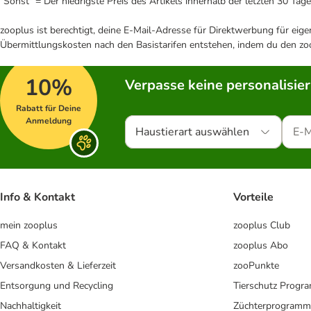
"Sonst" = Der niedrigste Preis des Artikels innerhalb der letzten 30 Tage
zooplus ist berechtigt, deine E-Mail-Adresse für Direktwerbung für eig
Übermittlungskosten nach den Basistarifen entstehen, indem du den zoo
10%
Verpasse keine personalisie
Rabatt für Deine
Anmeldung
Haustierart auswählen
Info & Kontakt
Vorteile
mein zooplus
zooplus Club
FAQ & Kontakt
zooplus Abo
Versandkosten & Lieferzeit
zooPunkte
Entsorgung und Recycling
Tierschutz Progr
Nachhaltigkeit
Züchterprogramm