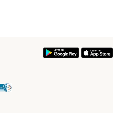
y
Security