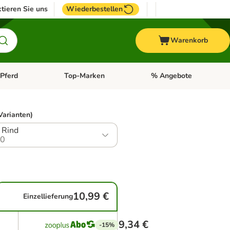
tieren Sie uns
Wiederbestellen
Warenkorb
Pferd
Top-Marken
% Angebote
: Fisch
tegorie-Menü öffnen: Vogel
Kategorie-Menü öffnen: Pferd
Kategorie-Menü öffnen: T
Varianten)
 Rind
.0
10,99 €
Einzellieferung
9,34 €
-15%