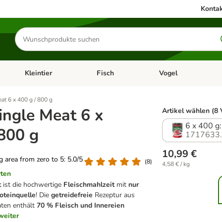
Kontak
Produkte
suchen
Kleintier
Fisch
Vogel
utter & Zubehör
Kategorie-Menü öffnen: Hundefutter & Zubehör
Kategorie-Menü öffnen: Kleintier
Kategorie-Menü öffnen
Ka
at 6 x 400 g / 800 g
ingle Meat 6 x
Artikel wählen (8 
6 x 400 g:
 800 g
1717633
10,99 €
ng area from zero to 5: 5.0/5
(
8
)
4,58 € / kg
rten
t
ist die hochwertige
Fleischmahlzeit
mit
nur
roteinquelle
! Die
getreidefreie
Rezeptur aus
aten enthält
70 % Fleisch und Innereien
weiter