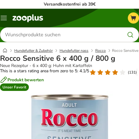
Versandkostenfrei ab 39€
Menü
Produkte
suchen
Hundefutter & Zubehör
Hundefutter nass
Rocco
Rocco Sensitive 
Rocco Sensitive 6 x 400 g / 800 g
Neue Rezeptur - 6 x 400 g: Huhn mit Kartoffeln
This is a stars rating area from zero to 5: 4.1/5
(
131
)
Produkt bewerten
Unser Favorit