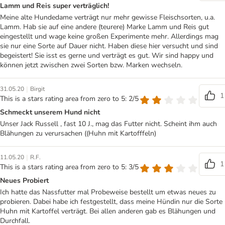
Lamm und Reis super verträglich!
Meine alte Hundedame verträgt nur mehr gewisse Fleischsorten, u.a.
Lamm. Hab sie auf eine andere (teurere) Marke Lamm und Reis gut
eingestellt und wage keine großen Experimente mehr. Allerdings mag
sie nur eine Sorte auf Dauer nicht. Haben diese hier versucht und sind
begeistert! Sie isst es gerne und verträgt es gut. Wir sind happy und
können jetzt zwischen zwei Sorten bzw. Marken wechseln.
|
31.05.20
Birgit
1
This is a stars rating area from zero to 5: 2/5
Schmeckt unserem Hund nicht
Unser Jack Russell , fast 10 J., mag das Futter nicht. Scheint ihm auch
Blähungen zu verursachen ((Huhn mit Kartofffeln)
|
11.05.20
R.F.
1
This is a stars rating area from zero to 5: 3/5
Neues Probiert
Ich hatte das Nassfutter mal Probeweise bestellt um etwas neues zu
probieren. Dabei habe ich festgestellt, dass meine Hündin nur die Sorte
Huhn mit Kartoffel verträgt. Bei allen anderen gab es Blähungen und
Durchfall.