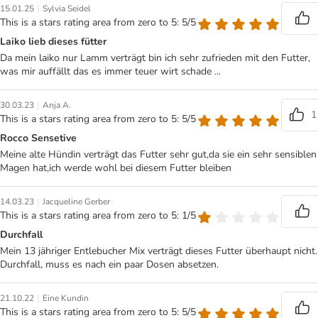
|
15.01.25
Sylvia Seidel
This is a stars rating area from zero to 5: 5/5
Laiko lieb dieses fütter
Da mein laiko nur Lamm verträgt bin ich sehr zufrieden mit den Futter,
was mir auffällt das es immer teuer wirt schade ...
|
30.03.23
Anja A.
1
This is a stars rating area from zero to 5: 5/5
Rocco Sensetive
Meine alte Hündin verträgt das Futter sehr gut,da sie ein sehr sensiblen
Magen hat,ich werde wohl bei diesem Futter bleiben
|
14.03.23
Jacqueline Gerber
This is a stars rating area from zero to 5: 1/5
Durchfall
Mein 13 jähriger Entlebucher Mix verträgt dieses Futter überhaupt nicht.
Durchfall, muss es nach ein paar Dosen absetzen.
|
21.10.22
Eine Kundin
This is a stars rating area from zero to 5: 5/5