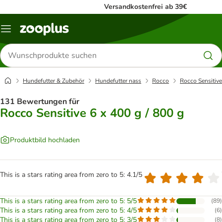
Versandkostenfrei ab 39€
Menü
Produkte
suchen
Hundefutter & Zubehör
Hundefutter nass
Rocco
Rocco Sensitive
131 Bewertungen für
Rocco Sensitive 6 x 400 g / 800 g
Produktbild hochladen
This is a stars rating area from zero to 5: 4.1/5
This is a stars rating area from zero to 5: 5/5
(
89
)
This is a stars rating area from zero to 5: 4/5
(
6
)
This is a stars rating area from zero to 5: 3/5
(
8
)