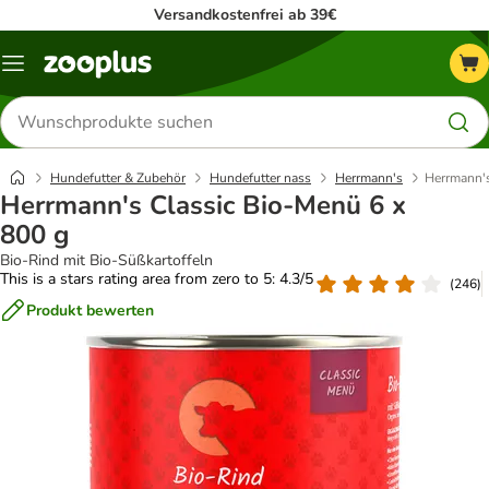
Versandkostenfrei ab 39€
Menü
Produkte
suchen
Hundefutter & Zubehör
Hundefutter nass
Herrmann's
Herrmann's
Herrmann's Classic Bio-Menü 6 x
800 g
Bio-Rind mit Bio-Süßkartoffeln
This is a stars rating area from zero to 5: 4.3/5
(
246
)
Produkt bewerten