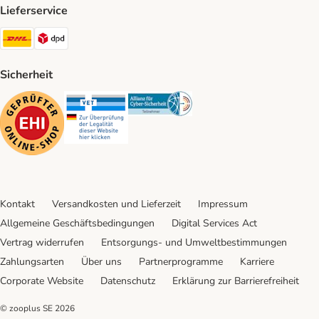
Lieferservice
DHL Shipping Method
DPD Shipping Method
Sicherheit
Security
Security
Security
Kontakt
Versandkosten und Lieferzeit
Impressum
Allgemeine Geschäftsbedingungen
Digital Services Act
Vertrag widerrufen
Entsorgungs- und Umweltbestimmungen
Zahlungsarten
Über uns
Partnerprogramme
Karriere
Corporate Website
Datenschutz
Erklärung zur Barrierefreiheit
© zooplus SE
2026