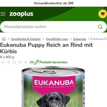
Versandkostenfrei ab 39€
Menü
Produkte
suchen
Hundefutter & Zubehör
Hundefutter nass
Eukanuba
Eukanuba Pu
Eukanuba Puppy Reich an Rind mit
Kürbis
6 x 400 g
Produkt bewerten
(
0
)