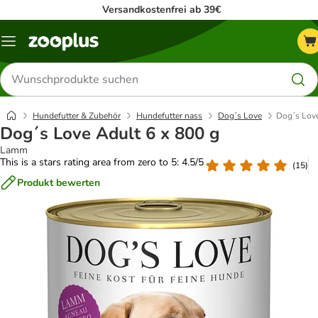
Versandkostenfrei ab 39€
Menü
Produkte
suchen
Hundefutter & Zubehör
Hundefutter nass
Dog´s Love
Dog´s Love
Dog´s Love Adult 6 x 800 g
Lamm
This is a stars rating area from zero to 5: 4.5/5
(
15
)
Produkt bewerten