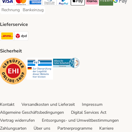
Visa Payment Method
Mastercard Payment Method
American Express Payment Method
Diners Club Payment Method
PayPal Payment Method
Apple Pay Payment Method
Klarna Payment Method
Riverty Payment 
Google P
Rechnung
Bankeinzug
Rechnung Payment Method
Bankeinzug Payment Method
Lieferservice
DHL Shipping Method
DPD Shipping Method
Sicherheit
Security
Security
Security
Kontakt
Versandkosten und Lieferzeit
Impressum
Allgemeine Geschäftsbedingungen
Digital Services Act
Vertrag widerrufen
Entsorgungs- und Umweltbestimmungen
Zahlungsarten
Über uns
Partnerprogramme
Karriere