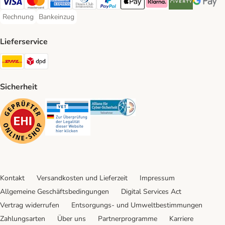
Visa Payment Method
Mastercard Payment Method
American Express Payment Method
Diners Club Payment Method
PayPal Payment Method
Apple Pay Payment Method
Klarna Payment Method
Riverty Payment 
Google P
Rechnung
Bankeinzug
Rechnung Payment Method
Bankeinzug Payment Method
Lieferservice
DHL Shipping Method
DPD Shipping Method
Sicherheit
Security
Security
Security
Kontakt
Versandkosten und Lieferzeit
Impressum
Allgemeine Geschäftsbedingungen
Digital Services Act
Vertrag widerrufen
Entsorgungs- und Umweltbestimmungen
Zahlungsarten
Über uns
Partnerprogramme
Karriere