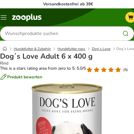
Versandkostenfrei ab 39€
Menü
Produkte
suchen
Hundefutter & Zubehör
Hundefutter nass
Dog´s Love
Dog´s Love
Dog´s Love Adult 6 x 400 g
Rind
This is a stars rating area from zero to 5: 5.0/5
(
5
)
Produkt bewerten