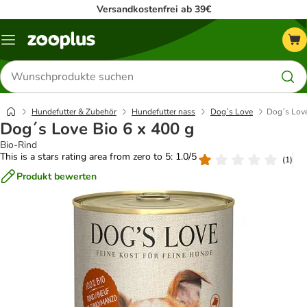
Versandkostenfrei ab 39€
Menü
Produkte
suchen
Hundefutter & Zubehör
Hundefutter nass
Dog´s Love
Dog´s Love
Dog´s Love Bio 6 x 400 g
Bio-Rind
This is a stars rating area from zero to 5: 1.0/5
(
1
)
Produkt bewerten