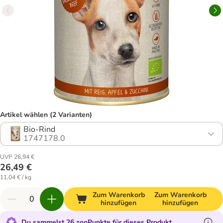
Artikel wählen (2 Varianten)
Bio-Rind
1747178.0
UVP 26,94 €
26,49 €
11,04 € / kg
Zum Warenkorb
Zum Warenkorb
hinzufügen
hinzufügen
Du sammelst 26 zooPunkte für dieses Produkt