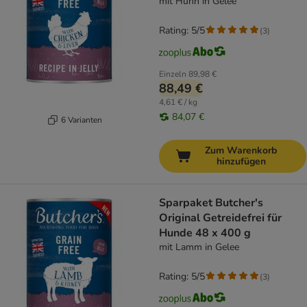
mit Huhn in Gelee
Rating: 5/5
(
3
)
Einzeln
89,98 €
88,49 €
4,61 € / kg
84,07 €
6 Varianten
Zum Warenkorb
hinzufügen
Sparpaket Butcher's
Original Getreidefrei für
Hunde 48 x 400 g
mit Lamm in Gelee
Rating: 5/5
(
3
)