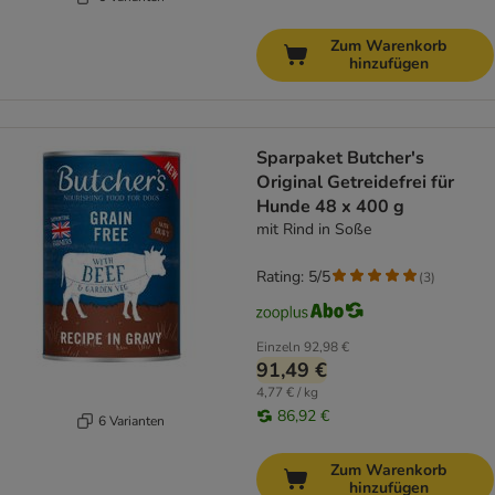
Zum Warenkorb
hinzufügen
Sparpaket Butcher's
Original Getreidefrei für
Hunde 48 x 400 g
mit Rind in Soße
Rating: 5/5
(
3
)
Einzeln
92,98 €
91,49 €
4,77 € / kg
86,92 €
6 Varianten
Zum Warenkorb
hinzufügen