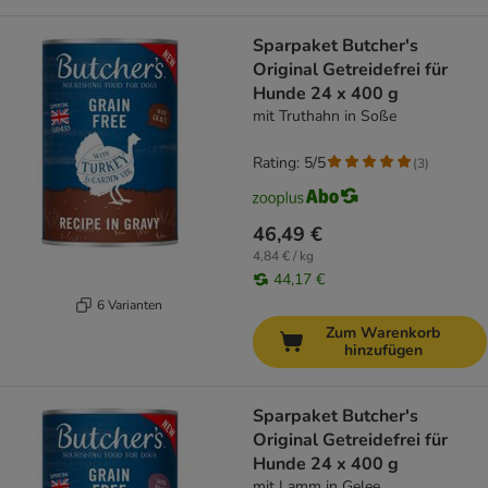
Sparpaket Butcher's
Original Getreidefrei für
Hunde 24 x 400 g
mit Truthahn in Soße
Rating: 5/5
(
3
)
46,49 €
4,84 € / kg
44,17 €
6 Varianten
Zum Warenkorb
hinzufügen
Sparpaket Butcher's
Original Getreidefrei für
Hunde 24 x 400 g
mit Lamm in Gelee