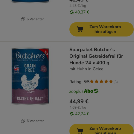
4,43 € / kg
40,37 €
6 Varianten
Zum Warenkorb
hinzufügen
Sparpaket Butcher's
Original Getreidefrei für
Hunde 24 x 400 g
mit Huhn in Gelee
Rating: 5/5
(
3
)
44,99 €
4,69 € / kg
42,74 €
6 Varianten
Zum Warenkorb
hinzufügen