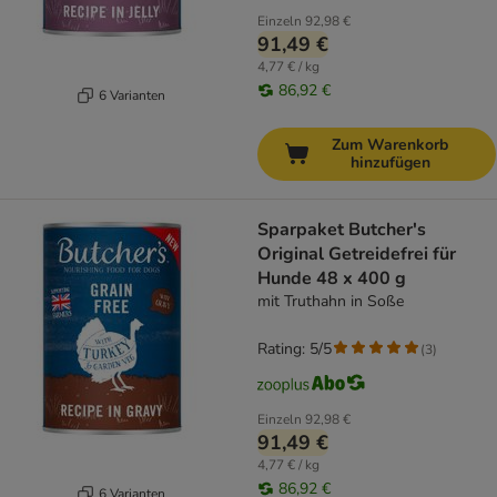
Einzeln
92,98 €
91,49 €
4,77 € / kg
86,92 €
6 Varianten
Zum Warenkorb
hinzufügen
Sparpaket Butcher's
Original Getreidefrei für
Hunde 48 x 400 g
mit Truthahn in Soße
Rating: 5/5
(
3
)
Einzeln
92,98 €
91,49 €
4,77 € / kg
86,92 €
6 Varianten