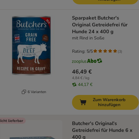
Sparpaket Butcher's
Original Getreidefrei für
Hunde 24 x 400 g
mit Rind in Soße
Rating: 5/5
(
3
)
46,49 €
4,84 € / kg
44,17 €
6 Varianten
Zum Warenkorb
hinzufügen
icht lieferbar
Butcher's Original's
Getreidefrei für Hunde 6 x
400 g