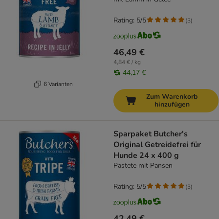
Rating: 5/5
(
3
)
46,49 €
4,84 € / kg
44,17 €
6 Varianten
Zum Warenkorb
hinzufügen
Sparpaket Butcher's
Original Getreidefrei für
Hunde 24 x 400 g
Pastete mit Pansen
Rating: 5/5
(
3
)
42,49 €