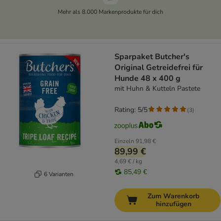
Mehr als 8.000 Markenprodukte für dich
Sparpaket Butcher's
Original Getreidefrei für
Hunde 48 x 400 g
mit Huhn & Kutteln Pastete
Rating: 5/5
(
3
)
Einzeln
91,98 €
89,99 €
4,69 € / kg
85,49 €
6 Varianten
Zum Warenkorb
hinzufügen