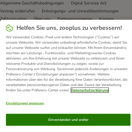
Allgemeine Geschäftsbedingungen
Digital Services Act
Vertrag widerrufen
Entsorgungs- und Umweltbestimmungen
Zahlungsarten
Über uns
Partnerprogramme
Karriere
Helfen Sie uns, zooplus zu verbessern!
Corporate Website
Datenschutz
Erklärung zur Barrierefreiheit
Wir verwenden Cookies, Pixel und andere Technologien (“Cookies”) auf
© zooplus SE
2026
unserer Webseite. Wir verwenden unbedingt erforderliche Cookies, damit Sie
auf unserer Webseite surfen und einkaufen können. Mit Ihrem Einverständnis
möchten wir Leistungs-, Funktionelle- und Marketingzwecke-Cookies
aktivieren, um Ihre Erfahrung mit unserer Webseite zu verbessern und Ihnen
relevante Produkte und Dienstleistungen zu zeigen, sowie zur
Personalisierung von Werbung. Sie können jederzeit Änderungen in unserem
Präferenz-Center (“Einstellungen anpassen”) vornehmen. Weitere
Informationen über den für die Verarbeitung Ihrer Daten Verantwortlichen, die
verarbeiteten personenbezogenen Daten und den Zweck der Verarbeitung
finden Sie unter Präferenz-Center sowie
Datenschutzerklärung
Einstellungen anpassen
Einverstanden und weiter