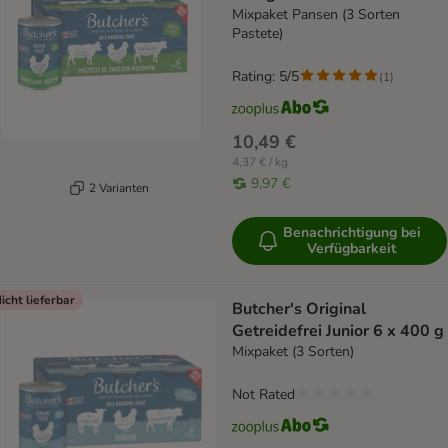
Mixpaket Pansen (3 Sorten
Pastete)
Rating: 5/5
(
1
)
10,49 €
4,37 € / kg
9,97 €
2 Varianten
Benachrichtigung bei
Verfügbarkeit
icht lieferbar
Butcher's Original
Getreidefrei Junior 6 x 400 g
Mixpaket (3 Sorten)
Not Rated