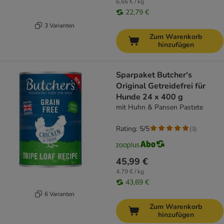
6,66 € / kg
22,79 €
3 Varianten
Zum Warenkorb
hinzufügen
Sparpaket Butcher's
Original Getreidefrei für
Hunde 24 x 400 g
mit Huhn & Pansen Pastete
Rating: 5/5
(
3
)
45,99 €
4,79 € / kg
43,69 €
6 Varianten
Zum Warenkorb
hinzufügen