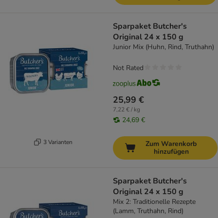
Sparpaket Butcher's
Original 24 x 150 g
Junior Mix (Huhn, Rind, Truthahn)
Not Rated
25,99 €
7,22 € / kg
24,69 €
3 Varianten
Zum Warenkorb
hinzufügen
Sparpaket Butcher's
Original 24 x 150 g
Mix 2: Traditionelle Rezepte
(Lamm, Truthahn, Rind)