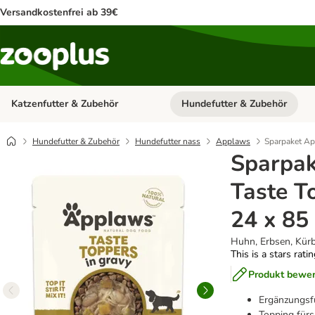
Versandkostenfrei ab 39€
Katzenfutter & Zubehör
Hundefutter & Zubehör
Kategorie-Menü öffnen: Katzenf
Hundefutter & Zubehör
Hundefutter nass
Applaws
Sparpaket Ap
Sparpa
Taste T
24 x 85
Huhn, Erbsen, Kür
This is a stars rati
Produkt bewe
Ergänzungsf
Topping fürs