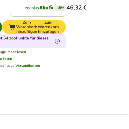
46,32 €
-15%
Zum
Zum
Warenkorb
Warenkorb
hinzufügen
hinzufügen
 54 zooPunkte für dieses
tage.
mehr lesen
r lesen
.
ggf. zzgl.
Versandkosten