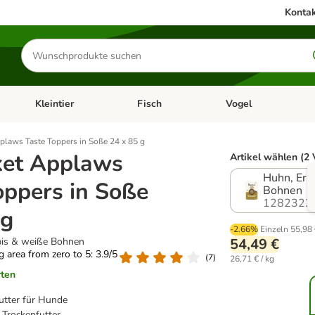
Kontak
Produkte
suchen
Kleintier
Fisch
Vogel
utter & Zubehör
Kategorie-Menü öffnen: Hundefutter & Zubehör
Kategorie-Menü öffnen: Kleintier
Kategorie-Menü öffnen
Ka
plaws Taste Toppers in Soße 24 x 85 g
ket Applaws
Artikel wählen (2 
Huhn, Erb
oppers in Soße
Bohnen
1282322
 g
-2.66%
Einzeln
55,98
bis & weiße Bohnen
54,49 €
ng area from zero to 5: 3.9/5
(
7
)
26,71 € / kg
rten
utter für Hunde
 Trockenfutter