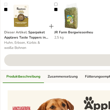
Sparpaket Applaws Taste Toppers in Soße 24 x 85 g
JR Farm Bergwiesenheu
Dieser Artikel
:
Sparpaket
JR Farm Bergwiesenheu
Applaws Taste Toppers in
2,5 kg
Soße 24 x 85 g
Huhn, Erbsen, Kürbis &
weiße Bohnen
Produktbeschreibung
Zusammensetzung
Fütterungsemp