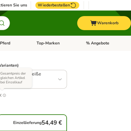
tieren Sie uns
Wiederbestellen
Warenkorb
Pferd
Top-Marken
% Angebote
: Fisch
tegorie-Menü öffnen: Vogel
Kategorie-Menü öffnen: Pferd
Kategorie-Menü öffnen: T
Varianten)
sen, Kürbis & weiße
Gesamtpreis der
gleichen Artikel
bei Einzelkauf
.0
 €
54,49 €
Einzellieferung