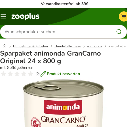
Versandkostenfrei ab 39€
Menü
Produkte
suchen
Hundefutter & Zubehör
Hundefutter nass
animonda
Sparpaket a
Sparpaket animonda GranCarno
Original 24 x 800 g
mit Geflügelherzen
Produkt bewerten
(
0
)