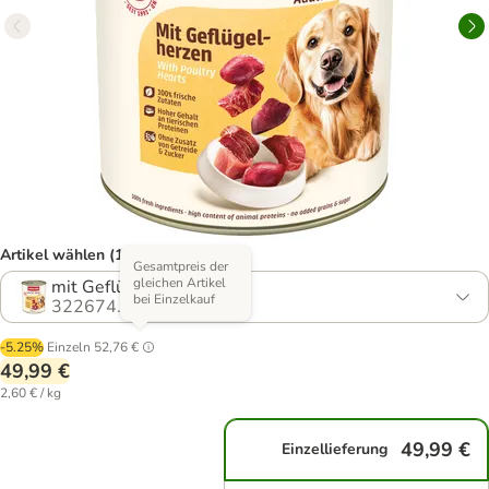
Artikel wählen (15 Varianten)
Gesamtpreis der
gleichen Artikel
mit Geflügelherzen
bei Einzelkauf
322674.38
-5.25%
Einzeln
52,76 €
49,99 €
2,60 € / kg
49,99 €
Einzellieferung