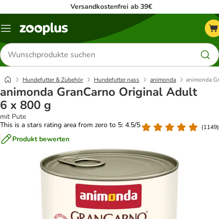
Versandkostenfrei ab 39€
Menü
Produkte
suchen
Hundefutter & Zubehör
Hundefutter nass
animonda
animonda Gr
animonda GranCarno Original Adult
6 x 800 g
mit Pute
This is a stars rating area from zero to 5: 4.5/5
(
1149
)
Produkt bewerten