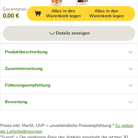
Gesamtpreis
Alles in den
Alles in den
0,00 €
Warenkorb legen
Warenkorb legen
Details anzeigen
Produktbeschreibung
Zusammensetzung
Fütterungsempfehlung
Bewertung
Preise inkl. MwSt. UVP = unverbindliche Preisempfehlung *
Es gelten
die Lieferbedingungen
"Sonst" = Der niedrigste Preis des Artikels innerhalb der letzten 30