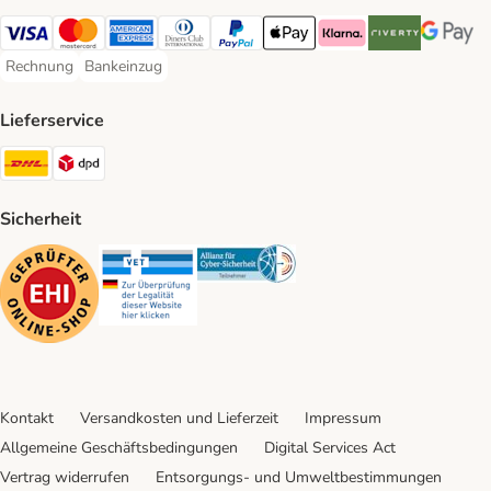
Visa Payment Method
Mastercard Payment Method
American Express Payment Method
Diners Club Payment Method
PayPal Payment Method
Apple Pay Payment Method
Klarna Payment Method
Riverty Payment 
Google P
Rechnung
Bankeinzug
Rechnung Payment Method
Bankeinzug Payment Method
Lieferservice
DHL Shipping Method
DPD Shipping Method
Sicherheit
Security
Security
Security
Kontakt
Versandkosten und Lieferzeit
Impressum
Allgemeine Geschäftsbedingungen
Digital Services Act
Vertrag widerrufen
Entsorgungs- und Umweltbestimmungen