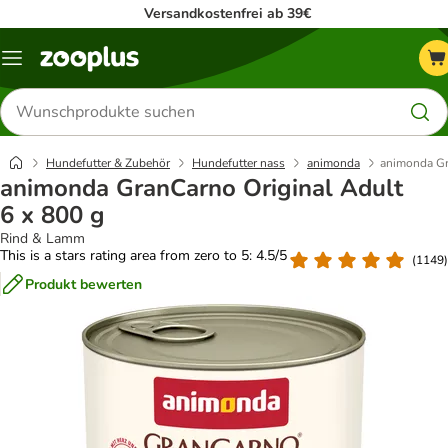
Versandkostenfrei ab 39€
Menü
Produkte
suchen
Hundefutter & Zubehör
Hundefutter nass
animonda
animonda Gr
animonda GranCarno Original Adult
6 x 800 g
Rind & Lamm
This is a stars rating area from zero to 5: 4.5/5
(
1149
)
Produkt bewerten