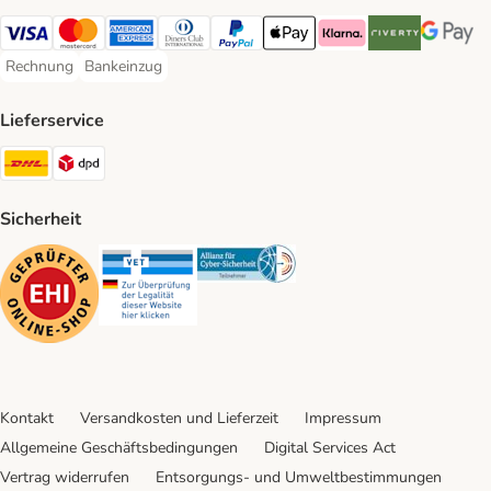
Visa Payment Method
Mastercard Payment Method
American Express Payment Method
Diners Club Payment Method
PayPal Payment Method
Apple Pay Payment Method
Klarna Payment Method
Riverty Payment 
Google P
Rechnung
Bankeinzug
Rechnung Payment Method
Bankeinzug Payment Method
Lieferservice
DHL Shipping Method
DPD Shipping Method
Sicherheit
Security
Security
Security
Kontakt
Versandkosten und Lieferzeit
Impressum
Allgemeine Geschäftsbedingungen
Digital Services Act
Vertrag widerrufen
Entsorgungs- und Umweltbestimmungen