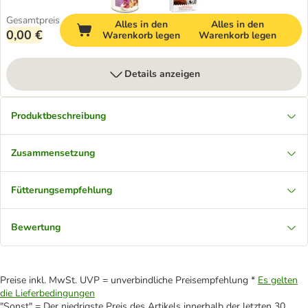
Gesamtpreis
Alles in den
Alles in den
0,00 €
Warenkorb legen
Warenkorb legen
Details anzeigen
Produktbeschreibung
Zusammensetzung
Fütterungsempfehlung
Bewertung
Preise inkl. MwSt. UVP = unverbindliche Preisempfehlung *
Es gelten
die Lieferbedingungen
"Sonst" = Der niedrigste Preis des Artikels innerhalb der letzten 30