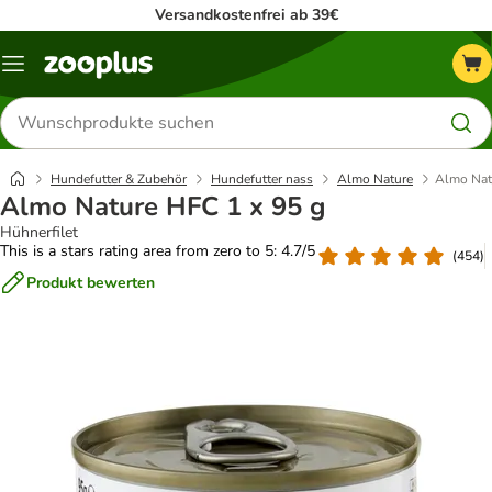
Versandkostenfrei ab 39€
Menü
Produkte
suchen
Hundefutter & Zubehör
Hundefutter nass
Almo Nature
Almo Nat
Almo Nature HFC 1 x 95 g
Hühnerfilet
This is a stars rating area from zero to 5: 4.7/5
(
454
)
Produkt bewerten