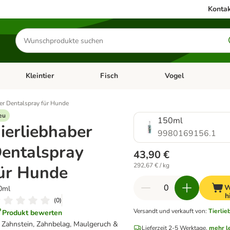
Kontak
Produkte
suchen
Kleintier
Fisch
Vogel
utter & Zubehör
Kategorie-Menü öffnen: Hundefutter & Zubehör
Kategorie-Menü öffnen: Kleintier
Kategorie-Menü öffnen
Ka
ber Dentalspray für Hunde
eu
150ml
ierliebhaber
9980169156.1
entalspray
43,90 €
292,67 € / kg
ür Hunde
W
0ml
h
(
0
)
Versandt und verkauft von
:
Tierli
Produkt bewerten
i Zahnstein, Zahnbelag, Maulgeruch &
Lieferzeit 2-5 Werktage.
mehr l