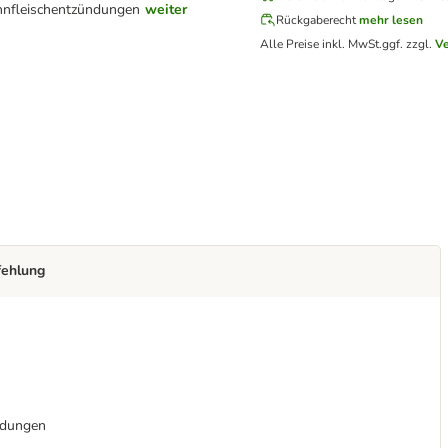
hnfleischentzündungen
weiter
Rückgaberecht
mehr lesen
Alle Preise inkl. MwSt.
ggf. zzgl.
V
fehlung
ündungen