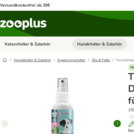
Versandkostenfrei ab 39€
Katzenfutter & Zubehör
Hundefutter & Zubehör
Kategorie-Menü öffnen: Katzenf
Hundefutter & Zubehör
Ergänzungsfutter
Öle & Fette
Tierliebha
N
T
D
f
15
Be