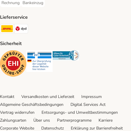
Rechnung
Bankeinzug
Rechnung Payment Method
Bankeinzug Payment Method
Lieferservice
DHL Shipping Method
DPD Shipping Method
Sicherheit
Security
Security
Security
Kontakt
Versandkosten und Lieferzeit
Impressum
Allgemeine Geschäftsbedingungen
Digital Services Act
Vertrag widerrufen
Entsorgungs- und Umweltbestimmungen
Zahlungsarten
Über uns
Partnerprogramme
Karriere
Corporate Website
Datenschutz
Erklärung zur Barrierefreiheit