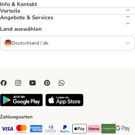
Info & Kontakt
Vorteile
Angebote & Services
Land auswählen
Deutschland / de
Zahlungsarten
Visa Payment Method
Mastercard Payment Method
American Express Payment Method
Diners Club Payment Method
PayPal Payment Method
Apple Pay Payment Method
Klarna Payment Method
Riverty Payment 
Google P