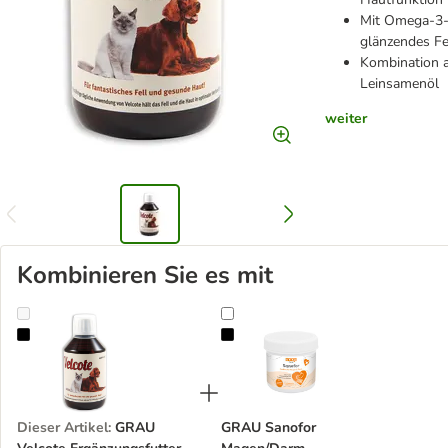
Mit Omega-3-
glänzendes Fe
Kombination a
Leinsamenöl
weiter
Kombinieren Sie es mit
GRAU Velcote Ergänzungsfutter zur Haut- und Fellpflege
GRAU Sanofor Magen/Darm
Dieser Artikel
:
GRAU
GRAU Sanofor