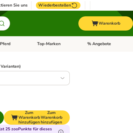
tieren Sie uns
Wiederbestellen
Warenkorb
Pferd
Top-Marken
% Angebote
: Fisch
tegorie-Menü öffnen: Vogel
Kategorie-Menü öffnen: Pferd
Kategorie-Menü öffnen: T
 Varianten)
Zum
Zum
Warenkorb
Warenkorb
hinzufügen
hinzufügen
t 25 zooPunkte für dieses