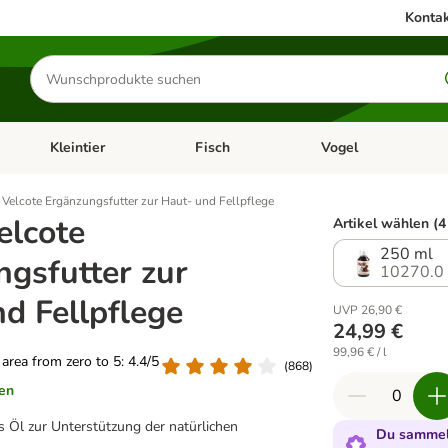
Kontak
Produkte
suchen
Kleintier
Fisch
Vogel
utter & Zubehör
Kategorie-Menü öffnen: Hundefutter & Zubehör
Kategorie-Menü öffnen: Kleintier
Kategorie-Menü öffnen
Ka
elcote Ergänzungsfutter zur Haut- und Fellpflege
lcote
Artikel wählen (4
250 ml
gsfutter zur
10270.0
d Fellpflege
UVP 26,90 €
24,99 €
99,96 € / l
g area from zero to 5: 4.4/5
(
868
)
en
s Öl zur Unterstützung der natürlichen
Du sammels