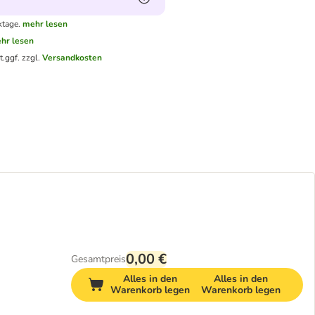
ktage.
mehr lesen
hr lesen
t.
ggf. zzgl.
Versandkosten
0,00 €
Gesamtpreis
Alles in den
Alles in den
Warenkorb legen
Warenkorb legen