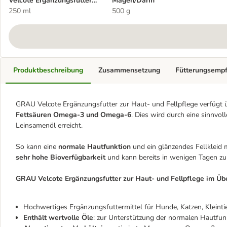
Velcote Ergänzungsfutter
Magen/Darm
zur Haut- und Fellpflege
250 ml
500 g
Produktbeschreibung
Zusammensetzung
Fütterungsemp
GRAU Velcote Ergänzungsfutter zur Haut- und Fellpflege verfügt üb
Fettsäuren Omega-3 und Omega-6
. Dies wird durch eine sinnvo
Leinsamenöl erreicht.
So kann eine
normale Hautfunktion
und ein glänzendes Fellkleid 
sehr hohe Bioverfügbarkeit
und kann bereits in wenigen Tagen zu
GRAU Velcote
Ergänzungsfutter zur Haut- und Fellpflege
im Übe
Hochwertiges Ergänzungsfuttermittel für Hunde, Katzen, Kleinti
Enthält wertvolle Öle
: zur Unterstützung der normalen Hautfun