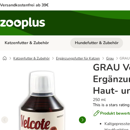
Versandkostenfrei ab 39€
Katzenfutter & Zubehör
Hundefutter & Zubehör
Kategorie-Menü öffnen: Katzenf
Katzenfutter & Zubehör
Ergänzungsfutter für Katzen
Grau
GRAU V
GRAU Ve
Ergänzun
Haut- un
250 ml
This is a stars ratin
Produkt bewert
Kaltgepresste
Hautfunktion