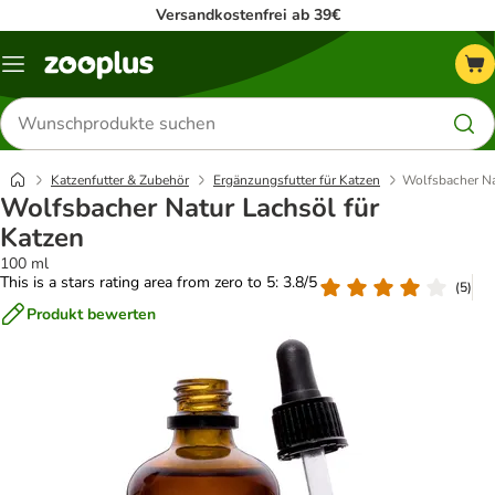
Versandkostenfrei ab 39€
Menü
Produkte
suchen
Katzenfutter & Zubehör
Ergänzungsfutter für Katzen
Wolfsbacher Na
Wolfsbacher Natur Lachsöl für
Katzen
100 ml
This is a stars rating area from zero to 5: 3.8/5
(
5
)
Produkt bewerten