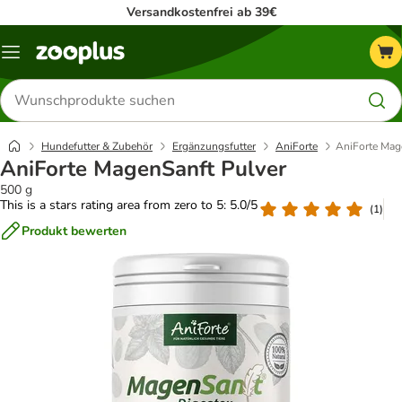
Versandkostenfrei ab 39€
Menü
Produkte
suchen
Hundefutter & Zubehör
Ergänzungsfutter
AniForte
AniForte Mag
AniForte MagenSanft Pulver
500 g
This is a stars rating area from zero to 5: 5.0/5
(
1
)
Produkt bewerten