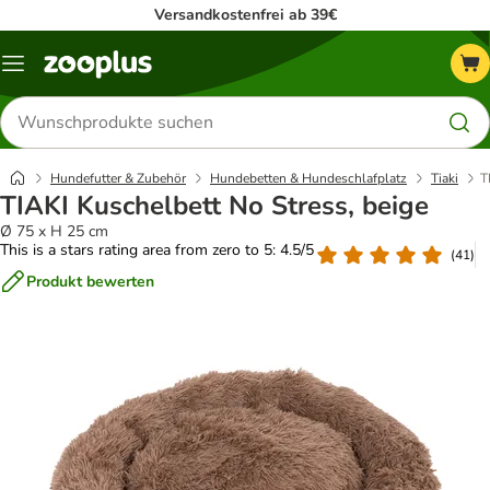
Versandkostenfrei ab 39€
Menü
Produkte
suchen
Hundefutter & Zubehör
Hundebetten & Hundeschlafplatz
Tiaki
T
TIAKI Kuschelbett No Stress, beige
Ø 75 x H 25 cm
This is a stars rating area from zero to 5: 4.5/5
(
41
)
Produkt bewerten