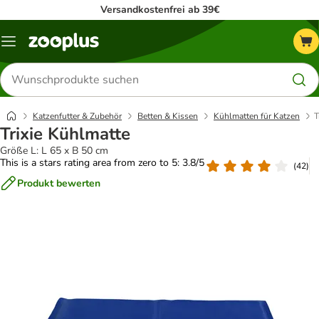
Versandkostenfrei ab 39€
Menü
Produkte
suchen
Katzenfutter & Zubehör
Betten & Kissen
Kühlmatten für Katzen
T
Trixie Kühlmatte
Größe L: L 65 x B 50 cm
This is a stars rating area from zero to 5: 3.8/5
(
42
)
Produkt bewerten