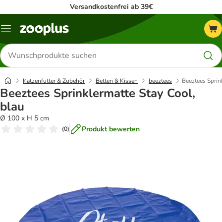
Versandkostenfrei ab 39€
Menü
Produkte
suchen
Katzenfutter & Zubehör
Betten & Kissen
beeztees
Beeztees Sprin
Beeztees Sprinklermatte Stay Cool,
blau
Ø 100 x H 5 cm
Produkt bewerten
(
0
)