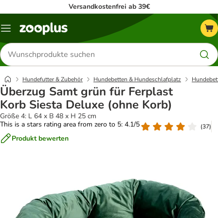
Versandkostenfrei ab 39€
Menü
Produkte
suchen
Hundefutter & Zubehör
Hundebetten & Hundeschlafplatz
Hundebet
Überzug Samt grün für Ferplast
Korb Siesta Deluxe (ohne Korb)
Größe 4: L 64 x B 48 x H 25 cm
This is a stars rating area from zero to 5: 4.1/5
(
37
)
Produkt bewerten