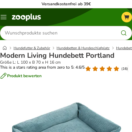
Versandkostenfrei ab 39€
Menü
Produkte
suchen
Hundefutter & Zubehör
Hundebetten & Hundeschlafplatz
Hundebet
Modern Living Hundebett Portland
Größe L: L 100 x B 70 x H 16 cm
This is a stars rating area from zero to 5: 4.6/5
(
16
)
Produkt bewerten