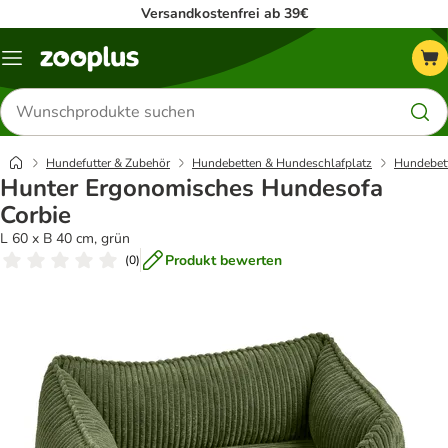
Versandkostenfrei ab 39€
Menü
Produkte
suchen
Hundefutter & Zubehör
Hundebetten & Hundeschlafplatz
Hundebet
Hunter Ergonomisches Hundesofa
Corbie
L 60 x B 40 cm, grün
Produkt bewerten
(
0
)