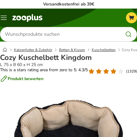
Versandkostenfrei ab 39€
Menü
Produkte
suchen
Katzenfutter & Zubehör
Betten & Kissen
Kuschelbetten
Cozy Kus
Cozy Kuschelbett Kingdom
L 75 x B 60 x H 25 cm
This is a stars rating area from zero to 5: 4.3/5
(
1329
)
Produkt bewerten