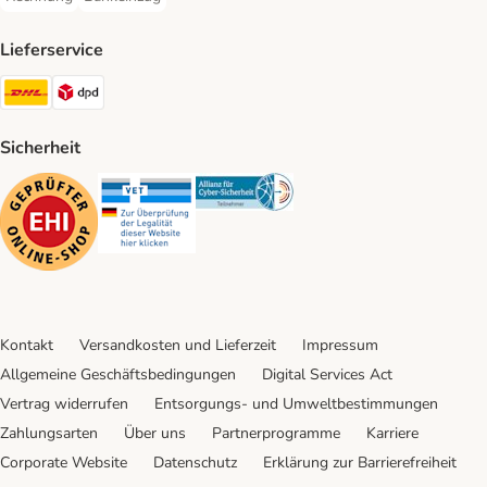
Rechnung Payment Method
Bankeinzug Payment Method
Lieferservice
DHL Shipping Method
DPD Shipping Method
Sicherheit
Security
Security
Security
Kontakt
Versandkosten und Lieferzeit
Impressum
Allgemeine Geschäftsbedingungen
Digital Services Act
Vertrag widerrufen
Entsorgungs- und Umweltbestimmungen
Zahlungsarten
Über uns
Partnerprogramme
Karriere
Corporate Website
Datenschutz
Erklärung zur Barrierefreiheit