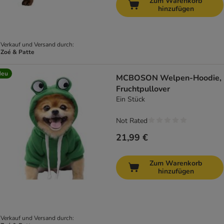
Zum Warenkorb
hinzufügen
Verkauf und Versand durch:
Zoé & Patte
Neu
MCBOSON Welpen-Hoodie,
Fruchtpullover
Ein Stück
Not Rated
21,99 €
Zum Warenkorb
hinzufügen
Verkauf und Versand durch: