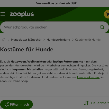
Versandkostenfrei ab 39€
Menü
Produkte
suchen
Hundefutter & Zubehör
Hundebekleidung
Kostüme für Hunde
Kostüme für Hunde
Egal ob 
Halloween, Weihnachten
 oder 
lustige Fotomomente
 – mit dem 
passenden Hundekostüm wird dein Vierbeiner zum echten Hingucker. Die Kostüme 
sind aus 
bequemen Materialien
 hergestellt und bieten viel Bewegungsfreiheit, 
sodass dein Hund nicht nur gut aussieht, sondern sich auch wohl fühlt. Finde jetzt 
das richtige Kostüm für deinen Hund und entdecke weitere 
Hundebekleidung
 im 
zooplus Online Shop!  
Beliebtheit
Filtern nach