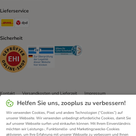
Lieferservice
DHL Shipping Method
DPD Shipping Method
Sicherheit
Security
Security
Security
Kontakt
Versandkosten und Lieferzeit
Impressum
Allgemeine Geschäftsbedingungen
Digital Services Act
Helfen Sie uns, zooplus zu verbessern!
Vertrag widerrufen
Entsorgungs- und Umweltbestimmungen
Wir verwenden Cookies, Pixel und andere Technologien (“Cookies”) auf
Zahlungsarten
Über uns
Partnerprogramme
Karriere
unserer Webseite. Wir verwenden unbedingt erforderliche Cookies, damit Sie
auf unserer Webseite surfen und einkaufen können. Mit Ihrem Einverständnis
Corporate Website
Datenschutz
Erklärung zur Barrierefreiheit
möchten wir Leistungs-, Funktionelle- und Marketingzwecke-Cookies
aktivieren, um Ihre Erfahrung mit unserer Webseite zu verbessern und Ihnen