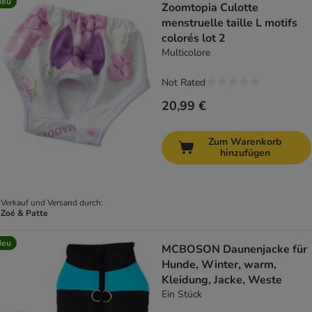
Neu
Zoomtopia Culotte
menstruelle taille L motifs
colorés lot 2
Multicolore
Not Rated
20,99 €
Zum Warenkorb
hinzufügen
Verkauf und Versand durch:
Zoé & Patte
Neu
MCBOSON Daunenjacke für
Hunde, Winter, warm,
Kleidung, Jacke, Weste
Ein Stück