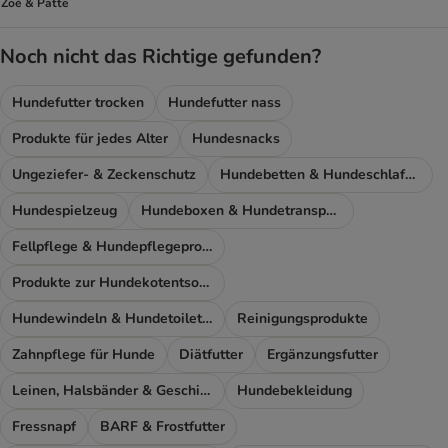
Zoé & Patte
Noch nicht das Richtige gefunden?
Hundefutter trocken
Hundefutter nass
Produkte für jedes Alter
Hundesnacks
Ungeziefer- & Zeckenschutz
Hundebetten & Hundeschlafplatz
Hundespielzeug
Hundeboxen & Hundetransport
Fellpflege & Hundepflegeprodukte
Produkte zur Hundekotentsorgung
Hundewindeln & Hundetoiletten
Reinigungsprodukte
Zahnpflege für Hunde
Diätfutter
Ergänzungsfutter
Leinen, Halsbänder & Geschirre
Hundebekleidung
Fressnapf
BARF & Frostfutter