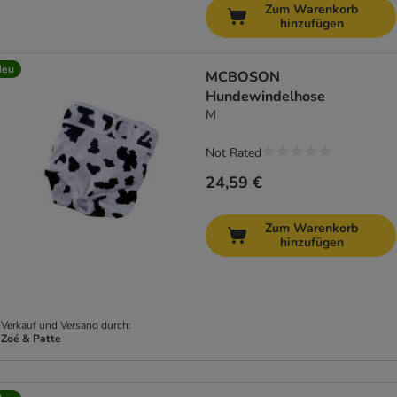
Zum Warenkorb
hinzufügen
Neu
MCBOSON
Hundewindelhose
M
Not Rated
24,59 €
Zum Warenkorb
hinzufügen
Verkauf und Versand durch:
Zoé & Patte