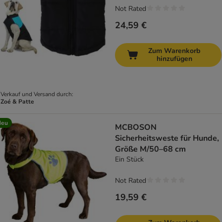
Not Rated
24,59 €
Zum Warenkorb
hinzufügen
Verkauf und Versand durch:
Zoé & Patte
Neu
MCBOSON
Sicherheitsweste für Hunde,
Größe M/50–68 cm
Ein Stück
Not Rated
19,59 €