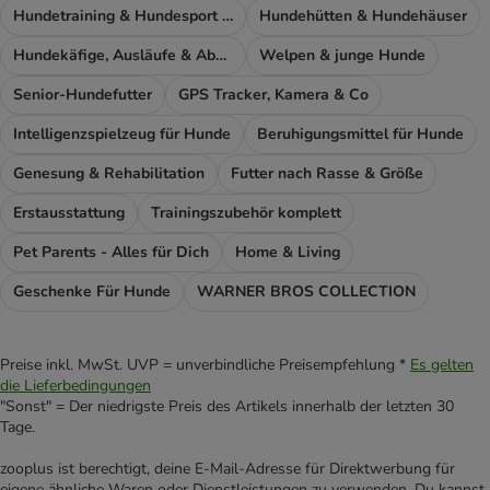
Hundetraining & Hundesport Zubehör
Hundehütten & Hundehäuser
Hundekäfige, Ausläufe & Absperrgitter
Welpen & junge Hunde
Senior-Hundefutter
GPS Tracker, Kamera & Co
Intelligenzspielzeug für Hunde
Beruhigungsmittel für Hunde
Genesung & Rehabilitation
Futter nach Rasse & Größe
Erstausstattung
Trainingszubehör komplett
Pet Parents - Alles für Dich
Home & Living
Geschenke Für Hunde
WARNER BROS COLLECTION
Preise inkl. MwSt. UVP = unverbindliche Preisempfehlung *
Es gelten
die Lieferbedingungen
"Sonst" = Der niedrigste Preis des Artikels innerhalb der letzten 30
Tage.
zooplus ist berechtigt, deine E-Mail-Adresse für Direktwerbung für
eigene ähnliche Waren oder Dienstleistungen zu verwenden. Du kannst