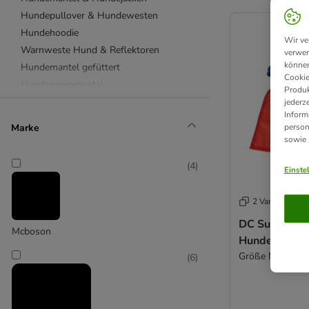
product items ha
Hundepullover & Hundewesten
Hundehoodie
Wir ve
Warnweste Hund & Reflektoren
verwen
können
Hundemantel gefüttert
Cookie
Hunderegenmantel
Produk
Mit Bauchschutz
jederz
Inform
Hundeschuhe
Marke
person
Hundehalstuch
sowie
Fliegen & Schleifen für Hunde
(
4
)
Einste
Kostüme für Hunde
Hurtta
2 Varianten
Nomad Tales
Rukka
DC Superma
Mcboson
Hundekostü
TIAKI
Größe M/L: 38 
(
6
)