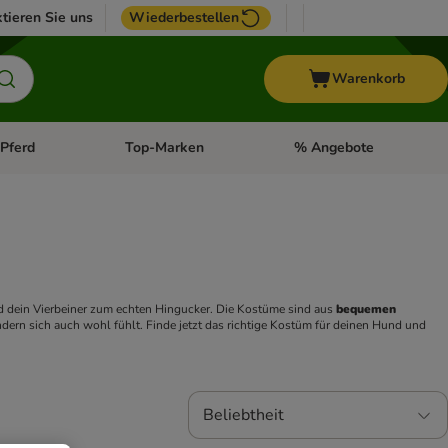
tieren Sie uns
Wiederbestellen
Warenkorb
Pferd
Top-Marken
% Angebote
: Fisch
tegorie-Menü öffnen: Vogel
Kategorie-Menü öffnen: Pferd
Kategorie-Menü öffnen: T
dein Vierbeiner zum echten Hingucker. Die Kostüme sind aus 
bequemen 
ndern sich auch wohl fühlt. Finde jetzt das richtige Kostüm für deinen Hund und 
Beliebtheit