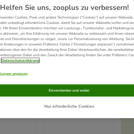
ve been changed
Helfen Sie uns, zooplus zu verbessern!
rwenden Cookies, Pixel und andere Technologien (“Cookies”) auf unserer Webseite.
den unbedingt erforderliche Cookies, damit Sie auf unserer Webseite surfen und ei
. Mit Ihrem Einverständnis möchten wir Leistungs-, Funktionelle- und Marketingzw
s aktivieren, um Ihre Erfahrung mit unserer Webseite zu verbessern und Ihnen relev
te und Dienstleistungen zu zeigen, sowie zur Personalisierung von Werbung. Sie 
eit Änderungen in unserem Präferenz-Center (“Einstellungen anpassen”) vornehmen
ationen über den für die Verarbeitung Ihrer Daten Verantwortlichen, die verarbeiteten
enbezogenen Daten und den Zweck der Verarbeitung finden Sie unter Präferenz-Cen
Datenschutzerklärung
llungen anpassen
2 Varianten
Einverstanden und weiter
n
Harry Potter Hundekostüm
m
Größe M/L: 38 cm Rückenlänge
Nur erforderliche Cookies
cm Rückenlänge