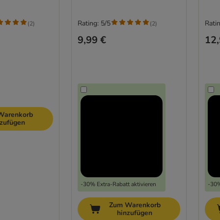
Rating: 5/5
Ratin
(
2
)
(
2
)
9,99 €
12,
Warenkorb
nzufügen
-30% Extra-Rabatt aktivieren
-30%
Zum Warenkorb
hinzufügen