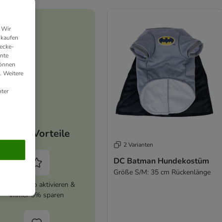
 Wir
nkaufen
ecke-
ante
können
. Weitere
ter
Deine Vorteile
2 Varianten
DC Batman Hundekostüm
Größe S/M: 35 cm Rückenlänge
zooplus Abo aktivieren &
immer 5% sparen