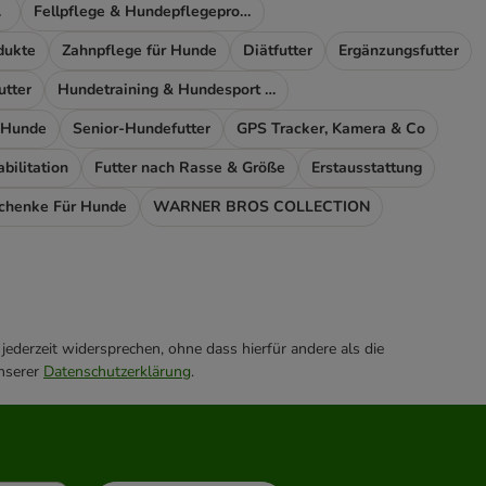
ort
Fellpflege & Hundepflegeprodukte
dukte
Zahnpflege für Hunde
Diätfutter
Ergänzungsfutter
utter
Hundetraining & Hundesport Zubehör
 Hunde
Senior-Hundefutter
GPS Tracker, Kamera & Co
ilitation
Futter nach Rasse & Größe
Erstausstattung
chenke Für Hunde
WARNER BROS COLLECTION
ederzeit widersprechen, ohne dass hierfür andere als die
unserer
Datenschutzerklärung
.