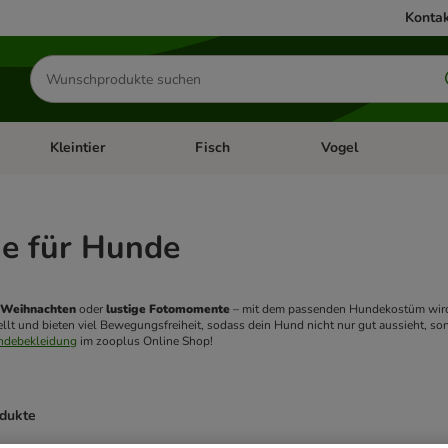
Kontak
Produkte
suchen
Kleintier
Fisch
Vogel
utter & Zubehör
Kategorie-Menü öffnen: Hundefutter & Zubehör
Kategorie-Menü öffnen: Kleintier
Kategorie-Menü öffnen
Ka
e für Hunde
 Weihnachten
 oder 
lustige Fotomomente
 – mit dem passenden Hundekostüm wird 
ellt und bieten viel Bewegungsfreiheit, sodass dein Hund nicht nur gut aussieht, so
ndebekleidung
 im zooplus Online Shop!  
odukte