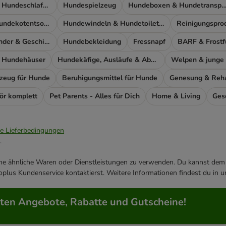
Hundebetten & Hundeschlafplatz
Hundespielzeug
Hundeboxen & Hundetransp
Produkte zur Hundekotentsorgung
Hundewindeln & Hundetoiletten
Reinigungspro
Leinen, Halsbänder & Geschirre
Hundebekleidung
Fressnapf
BARF & Frostf
 Hundehäuser
Hundekäfige, Ausläufe & Absperrgitter
Welpen & junge
lzeug für Hunde
Beruhigungsmittel für Hunde
Genesung & Rehab
ör komplett
Pet Parents - Alles für Dich
Home & Living
Ges
ie Lieferbedingungen
.
ene ähnliche Waren oder Dienstleistungen zu verwenden. Du kannst dem j
plus Kundenservice kontaktierst. Weitere Informationen findest du in 
rten Angebote, Rabatte und Gutscheine!