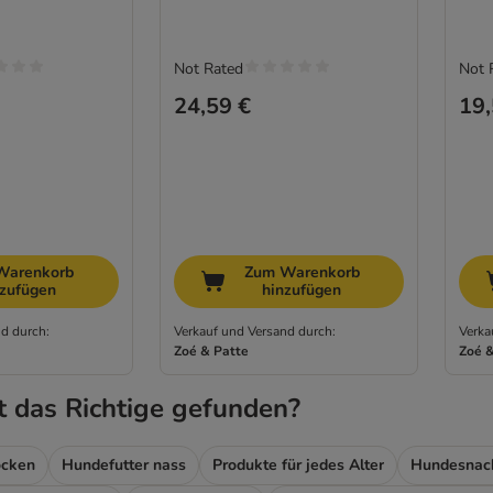
Not Rated
Not 
24,59 €
19,
Warenkorb
Zum Warenkorb
nzufügen
hinzufügen
d durch:
Verkauf und Versand durch:
Verka
Zoé & Patte
Zoé &
t das Richtige gefunden?
ocken
Hundefutter nass
Produkte für jedes Alter
Hundesnac