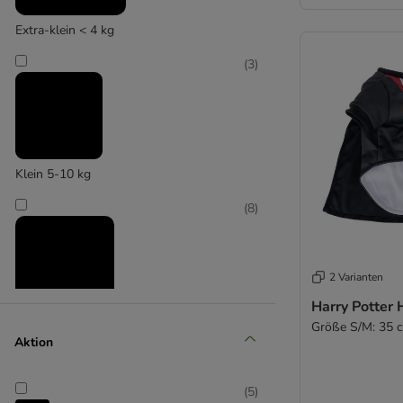
Extra-klein < 4 kg
(
3
)
Klein 5-10 kg
(
8
)
2 Varianten
Harry Potter
Größe S/M: 35 
Mittel 11-25 kg
Aktion
(
4
)
(
5
)