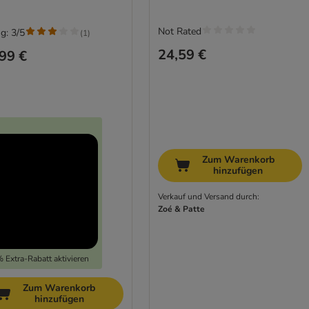
Not Rated
g: 3/5
(
1
)
24,59 €
99 €
Zum Warenkorb
hinzufügen
Verkauf und Versand durch:
Zoé & Patte
 Extra-Rabatt aktivieren
Zum Warenkorb
hinzufügen