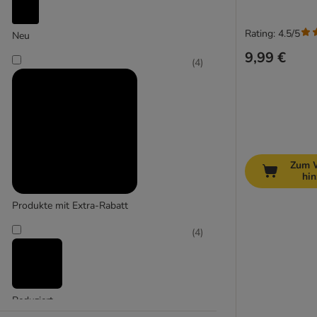
Rating: 4.5/5
Neu
9,99 €
Groß 26-45 kg
(
4
)
Zum 
hi
Produkte mit Extra-Rabatt
(
4
)
Reduziert