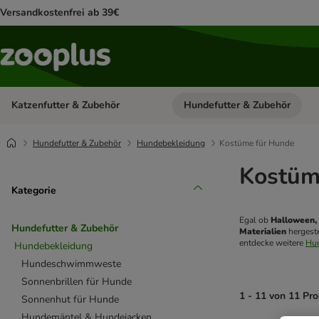
Versandkostenfrei ab 39€
Katzenfutter & Zubehör
Hundefutter & Zubehör
Kategorie-Menü öffnen: Katzenf
Hundefutter & Zubehör
Hundebekleidung
Kostüme für Hunde
Kostüm
Kategorie
Egal ob 
Halloween,
Hundefutter & Zubehör
Materialien
 hergest
entdecke weitere 
Hu
Hundebekleidung
Hundeschwimmweste
Sonnenbrillen für Hunde
1 - 11 von 11 Pr
Sonnenhut für Hunde
Hundemäntel & Hundejacken