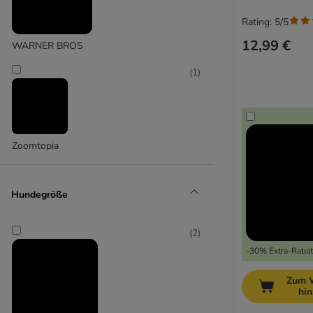
Rating: 5/5
12,99 €
WARNER BROS
(
1
)
Zoomtopia
Hundegröße
(
2
)
-30% Extra-Rabatt
Zum 
hi