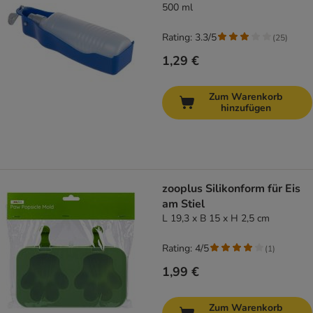
500 ml
Rating: 3.3/5
(
25
)
1,29 €
Zum Warenkorb
hinzufügen
zooplus Silikonform für Eis
am Stiel
L 19,3 x B 15 x H 2,5 cm
Rating: 4/5
(
1
)
1,99 €
Zum Warenkorb