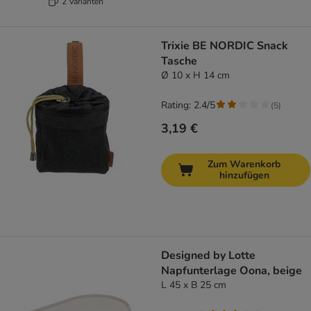
2 Varianten
Trixie BE NORDIC Snack
Tasche
Ø 10 x H 14 cm
Rating: 2.4/5
(
5
)
3,19 €
Zum Warenkorb
hinzufügen
Designed by Lotte
Napfunterlage Oona, beige
L 45 x B 25 cm