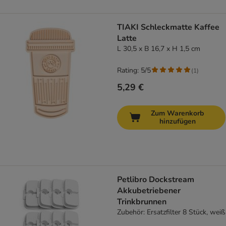
TIAKI Schleckmatte Kaffee
Latte
L 30,5 x B 16,7 x H 1,5 cm
Rating: 5/5
(
1
)
5,29 €
Zum Warenkorb
hinzufügen
Petlibro Dockstream
Akkubetriebener
Trinkbrunnen
Zubehör: Ersatzfilter 8 Stück, weiß