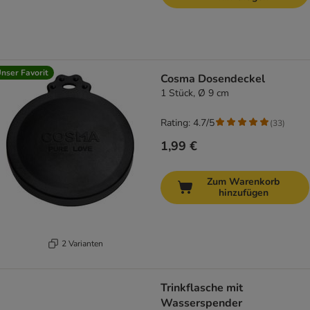
nser Favorit
Cosma Dosendeckel
1 Stück, Ø 9 cm
Rating: 4.7/5
(
33
)
1,99 €
Zum Warenkorb
hinzufügen
2 Varianten
Trinkflasche mit
Wasserspender