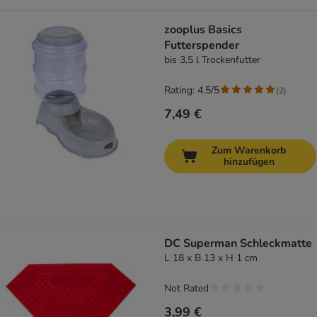
zooplus Basics
Futterspender
bis 3,5 l Trockenfutter
Rating: 4.5/5
(
2
)
7,49 €
Zum Warenkorb
hinzufügen
DC Superman Schleckmatte
L 18 x B 13 x H 1 cm
Not Rated
3,99 €