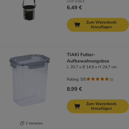
UVP
9,99 €
6,49 €
Zum Warenkorb
hinzufügen
TIAKI Futter-
Aufbewahrungsbox
L 20,7 x B 14,9 x H 24,7 cm
Rating: 5/5
(
5
)
8,99 €
Zum Warenkorb
hinzufügen
2 Varianten