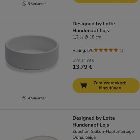
3 Varianten
Designed by Lotte
Hundenapf Lojs
1,2 l / Ø 18 cm
Rating: 5/5
(
1
)
UVP
14,99 €
13,79 €
Zum Warenkorb
hinzufügen
4 Varianten
Designed by Lotte
Hundenapf Lojs
Zubehör: Silikon-Napfunterlage
Oona, beige