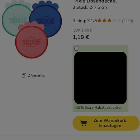
Trixie Dosendeckel
3 Stück, Ø 7,6 cm
Rating: 3.1/5
(
2258
)
UVP
1,99 €
1,19 €
2 Varianten
-15% Extra-Rabatt aktivieren
Zum Warenkorb
hinzufügen