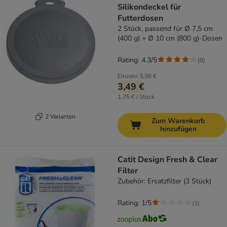
Silikondeckel für
Futterdosen
2 Stück, passend für Ø 7,5 cm
(400 g) + Ø 10 cm (800 g)-Dosen
Rating: 4.3/5
(
8
)
Einzeln
3,98 €
3,49 €
1,75 € / Stück
2 Varianten
Zum Warenkorb
hinzufügen
Catit Design Fresh & Clear
Filter
Zubehör: Ersatzfilter (3 Stück)
Rating: 1/5
(
1
)