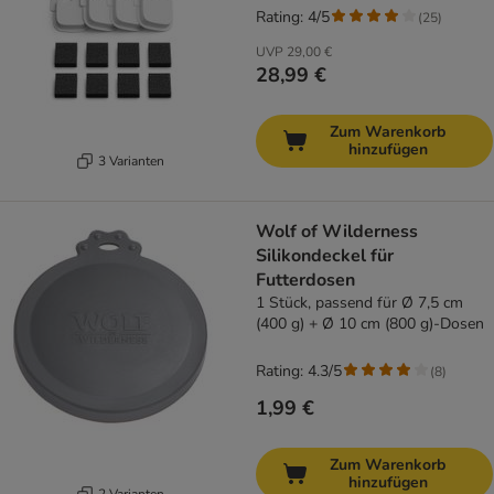
Rating: 4/5
(
25
)
UVP
29,00 €
28,99 €
Zum Warenkorb
hinzufügen
3 Varianten
Wolf of Wilderness
Silikondeckel für
Futterdosen
1 Stück, passend für Ø 7,5 cm
(400 g) + Ø 10 cm (800 g)-Dosen
Rating: 4.3/5
(
8
)
1,99 €
Zum Warenkorb
hinzufügen
2 Varianten