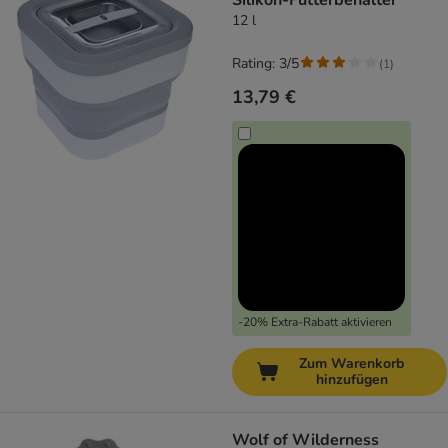
Silikon-Futterbehälter
12 l
Rating: 3/5
(
1
)
13,79 €
-20% Extra-Rabatt aktivieren
Zum Warenkorb
hinzufügen
Wolf of Wilderness