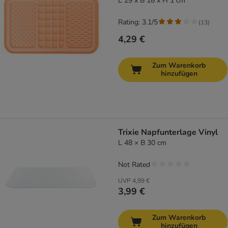
L 29 x B 18 x H 1 cm
Rating: 3.1/5
(
13
)
4,29 €
Zum Warenkorb
hinzufügen
Trixie Napfunterlage Vinyl
L 48 × B 30 cm
Not Rated
UVP
4,99 €
3,99 €
Zum Warenkorb
hinzufügen