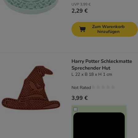
UVP
3,99 €
2,29 €
Zum Warenkorb
hinzufügen
Harry Potter Schleckmatte
Sprechender Hut
L 22 x B 18 x H 1 cm
Not Rated
3,99 €