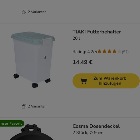
2 Varianten
TIAKI Futterbehälter
20 l
Rating: 4.2/5
(
57
)
14,49 €
Zum Warenkorb
hinzufügen
2 Varianten
nser Favorit
Cosma Dosendeckel
2 Stück, Ø 9 cm