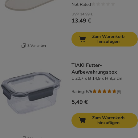
Not Rated
UVP
14,99 €
13,49 €
Zum Warenkorb
hinzufügen
3 Varianten
TIAKI Futter-
Aufbewahrungsbox
L 20,7 x B 14,9 x H 9,3 cm
Rating: 5/5
(
5
)
5,49 €
Zum Warenkorb
hinzufügen