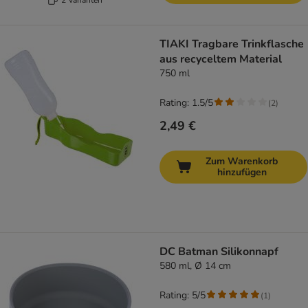
TIAKI Tragbare Trinkflasche
aus recyceltem Material
750 ml
Rating: 1.5/5
(
2
)
2,49 €
Zum Warenkorb
hinzufügen
DC Batman Silikonnapf
580 ml, Ø 14 cm
Rating: 5/5
(
1
)