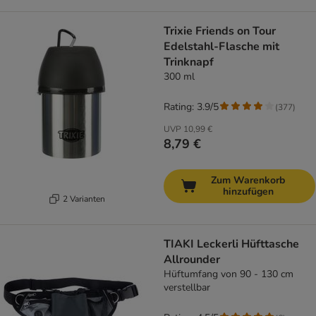
Trixie Friends on Tour
Edelstahl-Flasche mit
Trinknapf
300 ml
Rating: 3.9/5
(
377
)
UVP
10,99 €
8,79 €
Zum Warenkorb
hinzufügen
2 Varianten
TIAKI Leckerli Hüfttasche
Allrounder
Hüftumfang von 90 - 130 cm
verstellbar