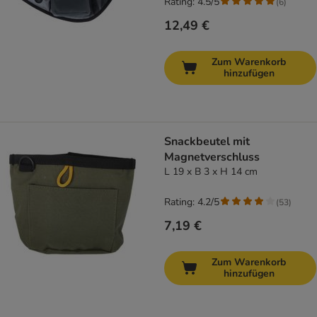
Rating: 4.5/5
(
6
)
12,49 €
Zum Warenkorb
hinzufügen
Snackbeutel mit
Magnetverschluss
L 19 x B 3 x H 14 cm
Rating: 4.2/5
(
53
)
7,19 €
Zum Warenkorb
hinzufügen