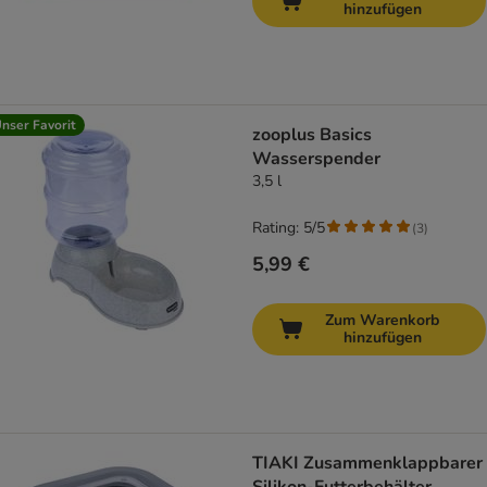
hinzufügen
nser Favorit
zooplus Basics
Wasserspender
3,5 l
Rating: 5/5
(
3
)
5,99 €
Zum Warenkorb
hinzufügen
TIAKI Zusammenklappbarer