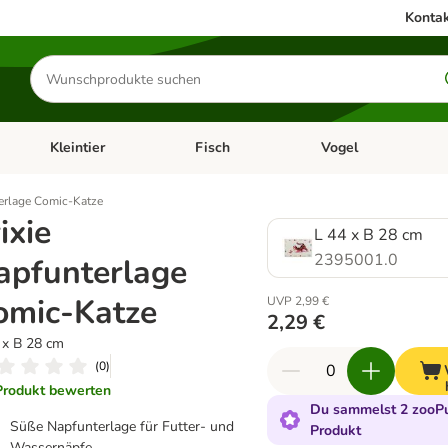
Kontak
Produkte
suchen
Kleintier
Fisch
Vogel
utter & Zubehör
Kategorie-Menü öffnen: Hundefutter & Zubehör
Kategorie-Menü öffnen: Kleintier
Kategorie-Menü öffnen
Ka
terlage Comic-Katze
ixie
L 44 x B 28 cm
2395001.0
apfunterlage
omic-Katze
UVP 2,99 €
2,29 €
 x B 28 cm
(
0
)
Produkt bewerten
Du sammelst 2 zooPu
Süße Napfunterlage für Futter- und
Produkt
Wassernäpfe