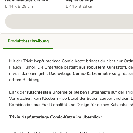
Napfunterlage Comic-
Napfunterlage
Katze
L 44 x B 28 cm
L 44 x B 28 cm
Produktbeschreibung
Mit der Trixie Napfunterlage Comic-Katze bringst du nicht nur Ord
Hauch Humor. Die Unterlage besteht
aus robustem Kunststoff
, d
etwas daneben geht. Das
witzige Comic-Katzenmotiv
sorgt dabei
echten Blickfang.
Dank der
rutschfesten Unterseite
bleiben Futternäpfe auf der Trix
Verrutschen, kein Kleckern – so bleibt der Boden sauber und dein L
Kombination aus Funktionalität und Design für deinen Katzenhaush
Trixie Napfunterlage Comic-Katze im Überblick: