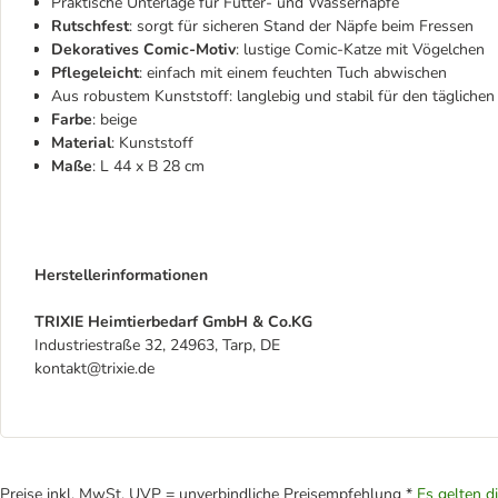
Praktische Unterlage für Futter- und Wassernäpfe
Rutschfest
: sorgt für sicheren Stand der Näpfe beim Fressen
Dekoratives Comic-Motiv
: lustige Comic-Katze mit Vögelchen
Pflegeleicht
: einfach mit einem feuchten Tuch abwischen
Aus robustem Kunststoff: langlebig und stabil für den tägliche
Farbe
: beige
Material
: Kunststoff
Maße
: L 44 x B 28 cm
Herstellerinformationen
TRIXIE Heimtierbedarf GmbH & Co.KG
Industriestraße 32, 24963, Tarp, DE
kontakt@trixie.de
Preise inkl. MwSt. UVP = unverbindliche Preisempfehlung *
Es gelten d