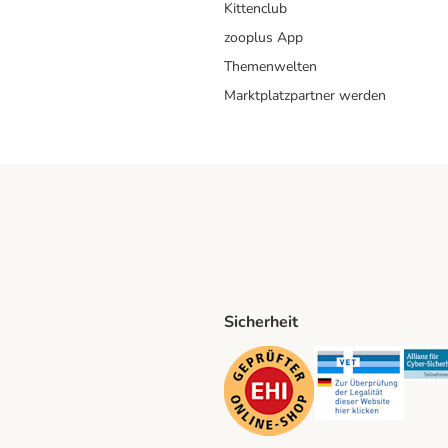
Kittenclub
zooplus App
Themenwelten
Marktplatzpartner werden
Sicherheit
ping Method
D Shipping Method
Security
Securit