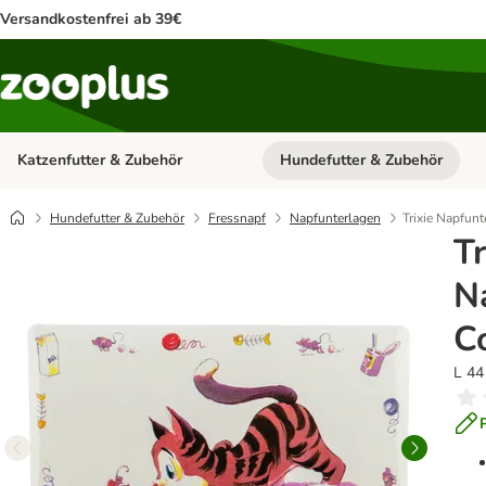
Versandkostenfrei ab 39€
Katzenfutter & Zubehör
Hundefutter & Zubehör
Kategorie-Menü öffnen: Katzenf
Hundefutter & Zubehör
Fressnapf
Napfunterlagen
Trixie Napfun
Tr
N
C
L 44