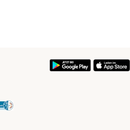
y
Security