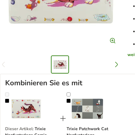
wei
Kombinieren Sie es mit
Trixie Napfunterlage Comic-Katze
Trixie Patchwork Cat Napfunterlag
Dieser Artikel
:
Trixie
Trixie Patchwork Cat