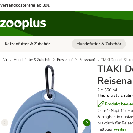
Versandkostenfrei ab 39€
Katzenfutter & Zubehör
Hundefutter & Zubehör
Kategorie-Menü öffnen: Katzenf
Hundefutter & Zubehör
Fressnapf
Fressnapf
TIAKI Doppel Siliko
TIAKI D
Reisena
2 x 350 ml
This is a stars rati
Produkt bewe
2-in-1-Napf für H
& tragbar, inklusiv
praktisch für Reisen
hellblau
weiter