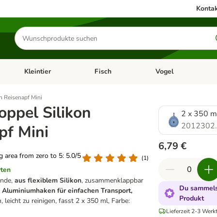
Kontak
Produkte
suchen
Kleintier
Fisch
Vogel
utter & Zubehör
Kategorie-Menü öffnen: Hundefutter & Zubehör
Kategorie-Menü öffnen: Kleintier
Kategorie-Menü öffnen
Ka
n Reisenapf Mini
oppel Silikon
2 x 350 m
2012302
pf Mini
6,79 €
ng area from zero to 5: 5.0/5
(
1
)
rten
unde,
aus flexiblem Silikon
, zusammenklappbar
Du sammelst
e
Aluminiumhaken für einfachen Transport,
Produkt
, leicht zu reinigen, fasst 2 x 350 ml, Farbe:
Lieferzeit 2-3 Werk