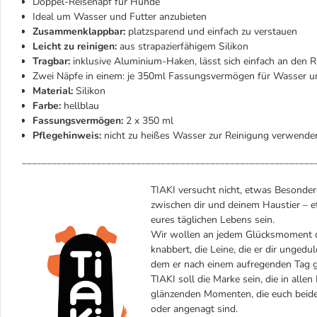
Doppel-Reisenapf für Hunde
Ideal um Wasser und Futter anzubieten
Zusammenklappbar:
platzsparend und einfach zu verstauen
Leicht zu reinigen:
aus strapazierfähigem Silikon
Tragbar:
inklusive Aluminium-Haken, lässt sich einfach an den R
Zwei Näpfe in einem: je 350ml Fassungsvermögen für Wasser u
Material:
Silikon
Farbe:
hellblau
Fassungsvermögen:
2 x 350 ml
Pflegehinweis:
nicht zu heißes Wasser zur Reinigung verwende
___________________________________________________________
TIAKI versucht nicht, etwas Besondere
zwischen dir und deinem Haustier – et
eures täglichen Lebens sein.
Wir wollen an jedem Glücksmoment dei
knabbert, die Leine, die er dir ungedul
dem er nach einem aufregenden Tag gl
TIAKI soll die Marke sein, die in alle
glänzenden Momenten, die euch beiden
oder angenagt sind.