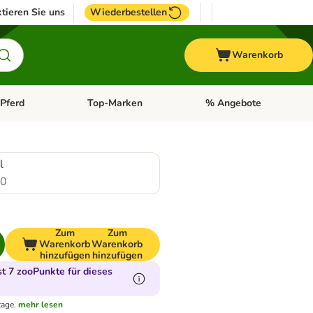
tieren Sie uns
Wiederbestellen
Warenkorb
Pferd
Top-Marken
% Angebote
: Fisch
tegorie-Menü öffnen: Vogel
Kategorie-Menü öffnen: Pferd
Kategorie-Menü öffnen: T
l
.0
Zum
Zum
Warenkorb
Warenkorb
hinzufügen
hinzufügen
 7 zooPunkte für dieses
tage.
mehr lesen