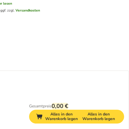
r lesen
.
ggf. zzgl.
Versandkosten
0,00 €
Gesamtpreis
Alles in den
Alles in den
Warenkorb legen
Warenkorb legen