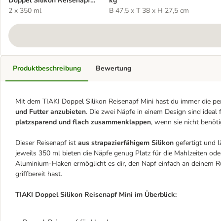
Doppel Silikon Reisenapf
kg
Mini
2 x 350 ml
B 47,5 x T 38 x H 27,5 cm
Produktbeschreibung
Bewertung
Mit dem TIAKI Doppel Silikon Reisenapf Mini hast du immer die 
und Futter anzubieten
. Die zwei Näpfe in einem Design sind idea
platzsparend und flach zusammenklappen
, wenn sie nicht benöt
Dieser Reisenapf ist
aus strapazierfähigem Silikon
gefertigt und 
jeweils 350 ml bieten die Näpfe genug Platz für die Mahlzeiten ode
Aluminium-Haken ermöglicht es dir, den Napf einfach an deinem Ru
griffbereit hast.
TIAKI Doppel Silikon Reisenapf Mini im Überblick: