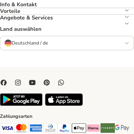
Info & Kontakt
Vorteile
Angebote & Services
Land auswählen
Deutschland / de
Zahlungsarten
Visa Payment Method
Mastercard Payment Method
American Express Payment Method
Diners Club Payment Method
PayPal Payment Method
Apple Pay Payment Method
Klarna Payment Method
Riverty Payment 
Google P