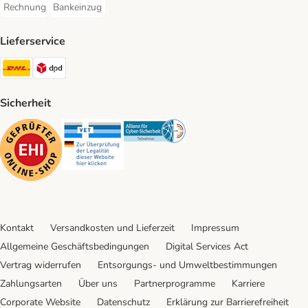
Rechnung
Bankeinzug
Rechnung Payment Method
Bankeinzug Payment Method
Lieferservice
DHL Shipping Method
DPD Shipping Method
Sicherheit
Security
Security
Security
Kontakt
Versandkosten und Lieferzeit
Impressum
Allgemeine Geschäftsbedingungen
Digital Services Act
Vertrag widerrufen
Entsorgungs- und Umweltbestimmungen
Zahlungsarten
Über uns
Partnerprogramme
Karriere
Corporate Website
Datenschutz
Erklärung zur Barrierefreiheit