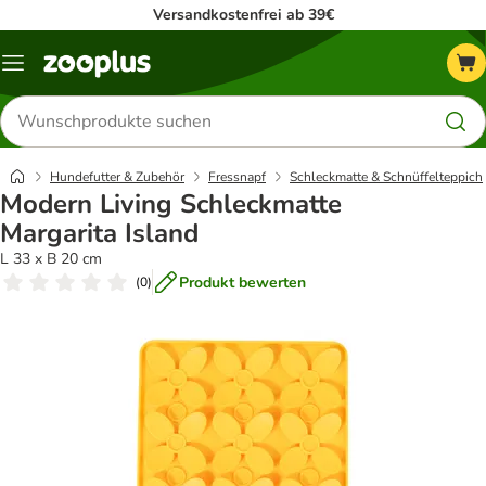
Versandkostenfrei ab 39€
Menü
Produkte
suchen
Hundefutter & Zubehör
Fressnapf
Schleckmatte & Schnüffelteppich
Modern Living Schleckmatte
Margarita Island
L 33 x B 20 cm
Produkt bewerten
(
0
)