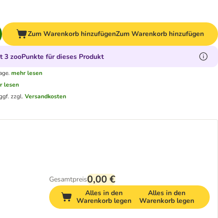
Zum Warenkorb hinzufügen
Zum Warenkorb hinzufügen
 3 zooPunkte für dieses Produkt
age.
mehr lesen
r lesen
ggf. zzgl.
Versandkosten
0,00 €
Gesamtpreis
Alles in den
Alles in den
Warenkorb legen
Warenkorb legen