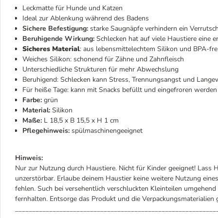
Leckmatte für Hunde und Katzen
Ideal zur Ablenkung während des Badens
Sichere Befestigung:
starke Saugnäpfe verhindern ein Verrutsc
Beruhigende Wirkung:
Schlecken hat auf viele Haustiere eine
Sicheres Material
: aus lebensmittelechtem Silikon und BPA-frei,
Weiches Silikon: schon
end für Zähne und Zahnfleisch
Unterschiedliche Strukturen für mehr Abwechslung
Beruhigend: Schlecken kann Stress, Trennungsangst und Lange
Für heiße Tage: kann mit Snacks befüllt und eingefroren werden
Farbe:
grün
Material:
Silikon
Maße:
L 18,5 x B 15,5 x H 1 cm
Pflegehinweis:
spülmaschinengeeignet
Hinweis:
Nur zur Nutzung durch Haustiere. Nicht für Kinder geeignet! Lass H
unzerstörbar. Erlaube deinem Haustier keine weitere Nutzung eines
fehlen. Such bei versehentlich verschluckten Kleinteilen umgehen
fernhalten. Entsorge das Produkt und die Verpackungsmaterialie
___________________________________________________________