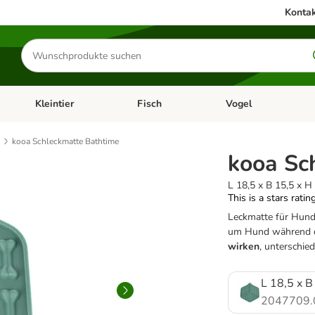
Kontak
Produkte
suchen
Kleintier
Fisch
Vogel
utter & Zubehör
Kategorie-Menü öffnen: Hundefutter & Zubehör
Kategorie-Menü öffnen: Kleintier
Kategorie-Menü öffnen
Ka
kooa Schleckmatte Bathtime
kooa Sc
L 18,5 x B 15,5 x H
This is a stars ratin
Leckmatte für Hund
um Hund während d
wirken
, unterschied
L 18,5 x B
2047709.