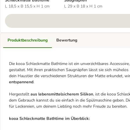
Schleckmatte Bathtime
Saugnäpfen
L 18,5 x B 15,5 x H 1 cm
L 29 x B 18 x H 1 cm
Produktbeschreibung
Bewertung
Die kooa Schleckmatte Bathtime ist ein unverzichtbares Accessoir
gestaltet. Mit ihren praktischen Saugnäpfen lässt sie sich mühelo
dein Haustier die verschiedenen Strukturen der Matte erkundet, wi
entspannend
.
Hergestellt
aus lebensmittelsicherem Silikon
, ist die kooa Schle
dem Gebrauch kannst du sie einfach in die Spülmaschine geben. Die
für Leckereien, um deinem Liebling noch mehr Freude zu bereiten.
kooa Schleckmatte Bathtime im Überblick: