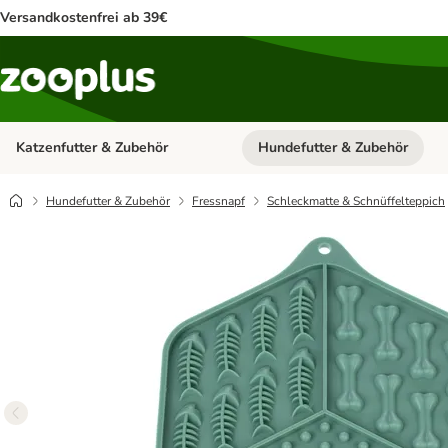
Versandkostenfrei ab 39€
Katzenfutter & Zubehör
Hundefutter & Zubehör
Kategorie-Menü öffnen: Katzenf
Hundefutter & Zubehör
Fressnapf
Schleckmatte & Schnüffelteppich