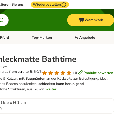
tieren Sie uns
Wiederbestellen
Warenkorb
Pferd
Top-Marken
% Angebote
: Fisch
tegorie-Menü öffnen: Vogel
Kategorie-Menü öffnen: Pferd
Kategorie-Menü öffnen: T
hleckmatte Bathtime
 1 cm
g area from zero to 5: 5.0/5
Produkt bewerten
(
4
)
e & Katzen,
mit Saugnäpfen
an der Rückseite zur Befestigung, ideal,
es Badens abzulenken,
schlecken kann beruhigend
liche Strukturen, aus Silikon
weiter
 15,5 x H 1 cm
0