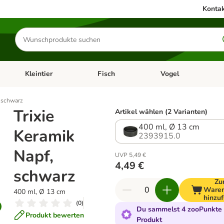
Kontak
Produkte
suchen
Kleintier
Fisch
Vogel
utter & Zubehör
Kategorie-Menü öffnen: Hundefutter & Zubehör
Kategorie-Menü öffnen: Kleintier
Kategorie-Menü öffnen
Ka
, schwarz
Trixie
Artikel wählen (2 Varianten)
400 ml, Ø 13 cm
Keramik
2393915.0
Napf,
UVP 5,49 €
4,49 €
schwarz
Zu
Waren
400 ml, Ø 13 cm
hinzu
(
0
)
Du sammelst 4 zooPunkte 
Produkt bewerten
Produkt