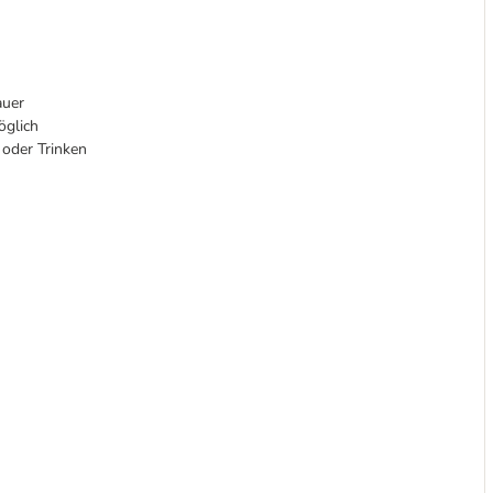
auer
öglich
 oder Trinken