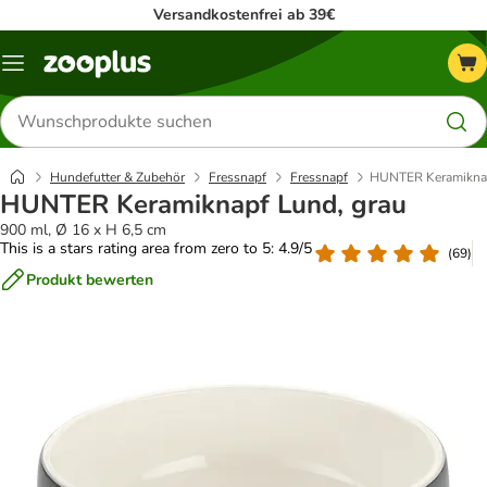
Versandkostenfrei ab 39€
Menü
Produkte
suchen
Hundefutter & Zubehör
Fressnapf
Fressnapf
HUNTER Keramiknap
HUNTER Keramiknapf Lund, grau
900 ml, Ø 16 x H 6,5 cm
This is a stars rating area from zero to 5: 4.9/5
(
69
)
Produkt bewerten