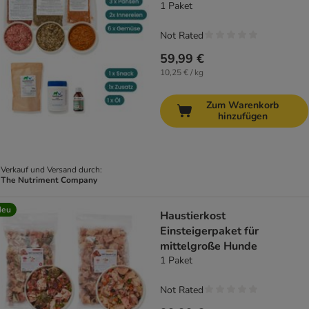
1 Paket
Not Rated
59,99 €
10,25 € / kg
Zum Warenkorb
hinzufügen
Verkauf und Versand durch:
The Nutriment Company
Neu
Haustierkost
Einsteigerpaket für
mittelgroße Hunde
1 Paket
Not Rated