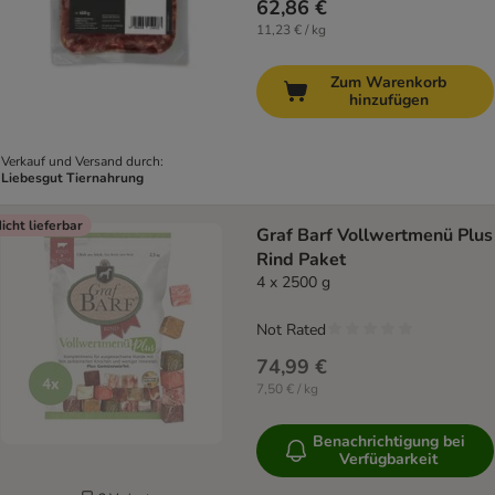
62,86 €
11,23 € / kg
Zum Warenkorb
hinzufügen
Verkauf und Versand durch:
Liebesgut Tiernahrung
icht lieferbar
Graf Barf Vollwertmenü Plus
Rind Paket
4 x 2500 g
Not Rated
74,99 €
7,50 € / kg
Benachrichtigung bei
Verfügbarkeit