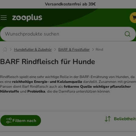
Versandkostenfrei ab 39€
Menü
Produkte
suchen
Hundefutter & Zubehör
BARF & Frostfutter
Rind
BARF Rindfleisch für Hunde
Rindfleisch spielt eine sehr wichtige Rolle in der BARF-Ernährung von Hunden, da 
es eine 
reichhaltige Energie- und Kalziumquelle 
darstellt. Zusammen mit grünem 
Pansen dient Barf Rindfleisch auch als 
fettarme Quelle wichtiger pflanzlicher 
Nährstoffe 
und 
Probiotika
, die die Darmflora unterstützen können. 
Beliebtheit
Filtern nach