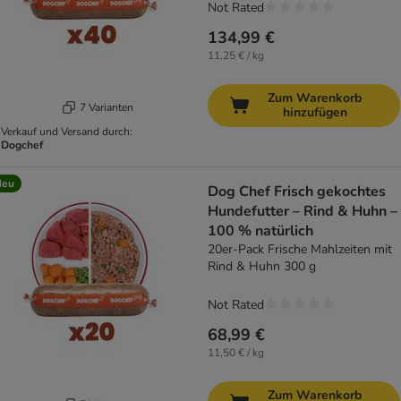
Not Rated
134,99 €
11,25 € / kg
Zum Warenkorb
7 Varianten
hinzufügen
Verkauf und Versand durch:
Dogchef
Neu
Dog Chef Frisch gekochtes
Hundefutter – Rind & Huhn –
100 % natürlich
20er-Pack Frische Mahlzeiten mit
Rind & Huhn 300 g
Not Rated
68,99 €
11,50 € / kg
Zum Warenkorb