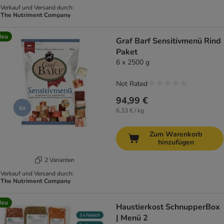
Verkauf und Versand durch:
The Nutriment Company
Neu
Graf Barf Sensitivmenü Rind
Paket
6 x 2500 g
Not Rated
94,99 €
6,33 € / kg
Zum Warenkorb
hinzufügen
2 Varianten
Verkauf und Versand durch:
The Nutriment Company
Neu
Haustierkost SchnupperBox
| Menü 2