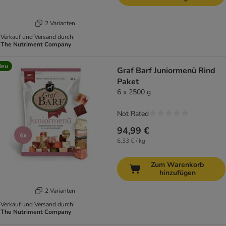
2 Varianten
Verkauf und Versand durch:
The Nutriment Company
Neu
Graf Barf Juniormenü Rind
Paket
6 x 2500 g
Not Rated
94,99 €
6,33 € / kg
Zum Warenkorb
hinzufügen
2 Varianten
Verkauf und Versand durch:
The Nutriment Company