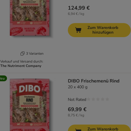
124,99 €
6,94 € / kg
Zum Warenkorb
hinzufügen
3 Varianten
Verkauf und Versand durch:
The Nutriment Company
Neu
DIBO Frischemenü Rind
20 x 400 g
Not Rated
69,99 €
8,75 € / kg
Zum Warenkorb