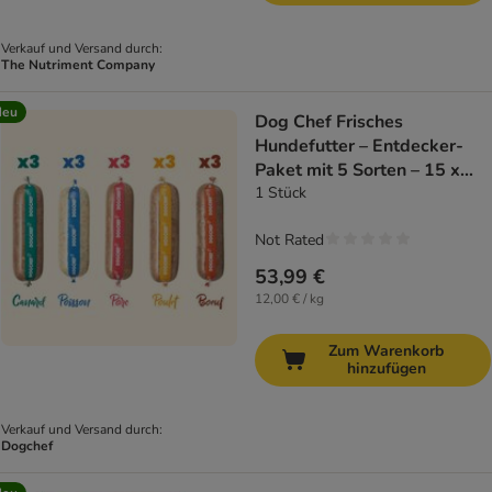
Verkauf und Versand durch:
The Nutriment Company
Neu
Dog Chef Frisches
Hundefutter – Entdecker-
Paket mit 5 Sorten – 15 x
300 g
1 Stück
Not Rated
53,99 €
12,00 € / kg
Zum Warenkorb
hinzufügen
Verkauf und Versand durch:
Dogchef