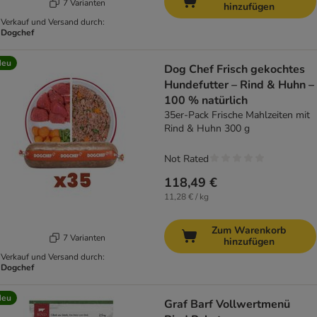
7 Varianten
hinzufügen
Verkauf und Versand durch:
Dogchef
Neu
Dog Chef Frisch gekochtes
Hundefutter – Rind & Huhn –
100 % natürlich
35er-Pack Frische Mahlzeiten mit
Rind & Huhn 300 g
Not Rated
118,49 €
11,28 € / kg
Zum Warenkorb
7 Varianten
hinzufügen
Verkauf und Versand durch:
Dogchef
Neu
Graf Barf Vollwertmenü