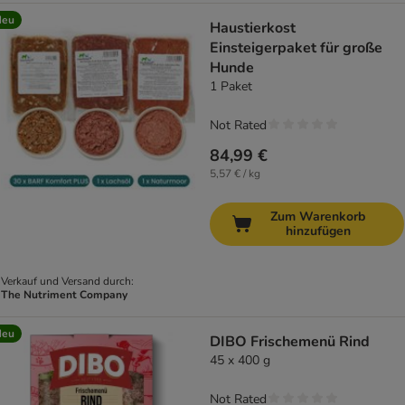
Neu
Haustierkost
Einsteigerpaket für große
Hunde
1 Paket
Not Rated
84,99 €
5,57 € / kg
Zum Warenkorb
hinzufügen
Verkauf und Versand durch:
The Nutriment Company
Neu
DIBO Frischemenü Rind
45 x 400 g
Not Rated