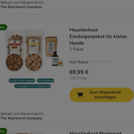
Verkauf und Versand durch:
The Nutriment Company
Neu
Haustierkost
Einsteigerpaket für kleine
Hunde
1 Paket
Not Rated
69,99 €
7,41 € / kg
Zum Warenkorb
hinzufügen
Verkauf und Versand durch:
The Nutriment Company
Neu
Haustierkost Starterset