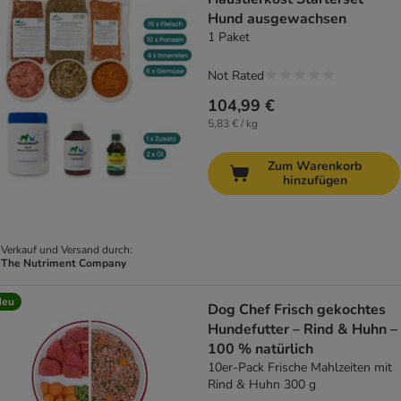
Hund ausgewachsen
1 Paket
Not Rated
104,99 €
5,83 € / kg
Zum Warenkorb
hinzufügen
Verkauf und Versand durch:
The Nutriment Company
Neu
Dog Chef Frisch gekochtes
Hundefutter – Rind & Huhn –
100 % natürlich
10er-Pack Frische Mahlzeiten mit
Rind & Huhn 300 g