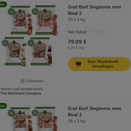
Neu
Graf Barf Singlemix vom
Rind 2
10 x 1 kg
Not Rated
79,99 €
8,00 € / kg
Zum Warenkorb
hinzufügen
2 Varianten
Verkauf und Versand durch:
The Nutriment Company
Neu
Graf Barf Singlemix vom
Rind 2
16 x 1 kg