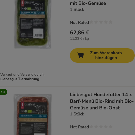
mit Bio-Gemüse
1 Stück
Not Rated
62,86 €
11,23 € / kg
Zum Warenkorb
hinzufügen
Verkauf und Versand durch:
Liebesgut Tiernahrung
Neu
Liebesgut Hundefutter 14 x
Barf-Menü Bio-Rind mit Bio-
Gemüse und Bio-Obst
1 Stück
Not Rated