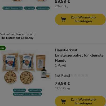
99,99 €
7,94 € / kg
Zum Warenkorb
hinzufügen
Verkauf und Versand durch:
The Nutriment Company
Neu
Haustierkost
Einsteigerpaket für kleinste
Hunde
1 Paket
Not Rated
79,99 €
14,95 € / kg
Zum Warenkorb
hinzufügen