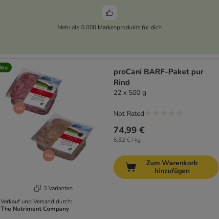
Mehr als 8.000 Markenprodukte für dich
Neu
proCani BARF-Paket pur
Rind
22 x 500 g
Not Rated
74,99 €
6,82 € / kg
Zum Warenkorb
hinzufügen
3 Varianten
Verkauf und Versand durch:
The Nutriment Company