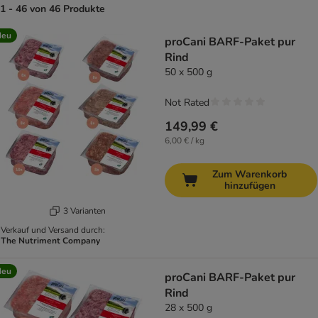
1 - 46 von 46 Produkte
product items have been changed
Neu
proCani BARF-Paket pur
Rind
50 x 500 g
Not Rated
149,99 €
6,00 € / kg
Zum Warenkorb
hinzufügen
3 Varianten
Verkauf und Versand durch:
The Nutriment Company
Neu
proCani BARF-Paket pur
Rind
28 x 500 g