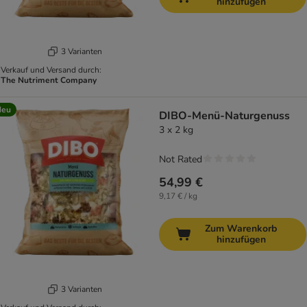
hinzufügen
3 Varianten
Verkauf und Versand durch:
The Nutriment Company
Neu
DIBO-Menü-Naturgenuss
3 x 2 kg
Not Rated
54,99 €
9,17 € / kg
Zum Warenkorb
hinzufügen
3 Varianten