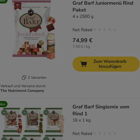
Neu
Graf Barf Juniormenü Rind
Paket
4 x 2500 g
Not Rated
74,99 €
7,50 € / kg
Zum Warenkorb
hinzufügen
2 Varianten
Verkauf und Versand durch:
The Nutriment Company
Neu
Graf Barf Singlemix vom
Rind 1
16 x 1 kg
Not Rated