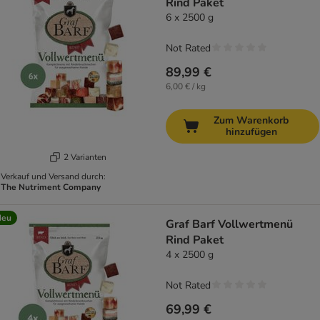
Rind Paket
6 x 2500 g
Not Rated
89,99 €
6,00 € / kg
Zum Warenkorb
hinzufügen
2 Varianten
Verkauf und Versand durch:
The Nutriment Company
Neu
Graf Barf Vollwertmenü
Rind Paket
4 x 2500 g
Not Rated
69,99 €