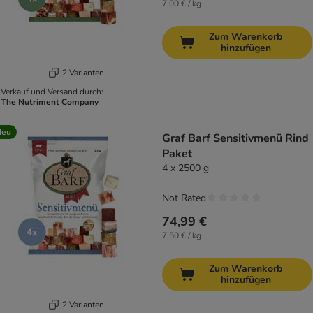
7,00 € / kg
Zum Warenkorb
hinzufügen
2 Varianten
Verkauf und Versand durch:
The Nutriment Company
Neu
Graf Barf Sensitivmenü Rind
Paket
4 x 2500 g
Not Rated
74,99 €
7,50 € / kg
Zum Warenkorb
hinzufügen
2 Varianten