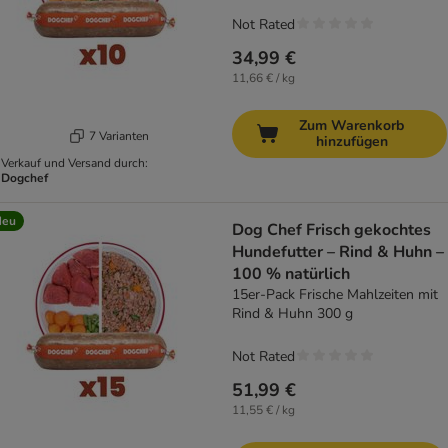
Not Rated
34,99 €
11,66 € / kg
Zum Warenkorb
7 Varianten
hinzufügen
Verkauf und Versand durch:
Dogchef
Neu
Dog Chef Frisch gekochtes
Hundefutter – Rind & Huhn –
100 % natürlich
15er-Pack Frische Mahlzeiten mit
Rind & Huhn 300 g
Not Rated
51,99 €
11,55 € / kg