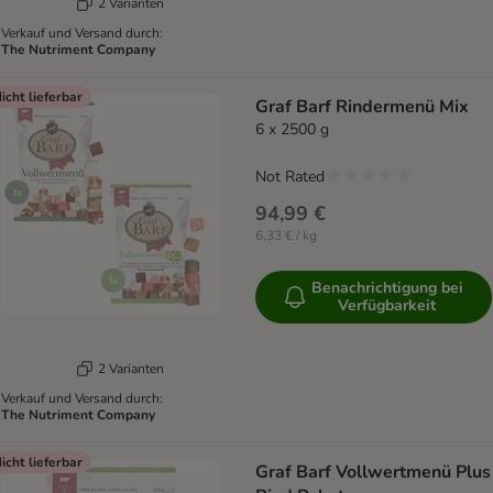
2 Varianten
Verkauf und Versand durch:
The Nutriment Company
icht lieferbar
Graf Barf Rindermenü Mix
6 x 2500 g
Not Rated
94,99 €
6,33 € / kg
Benachrichtigung bei
Verfügbarkeit
2 Varianten
Verkauf und Versand durch:
The Nutriment Company
icht lieferbar
Graf Barf Vollwertmenü Plus