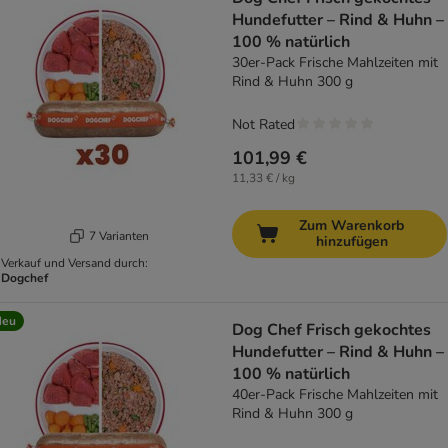
Hundefutter – Rind & Huhn –
100 % natürlich
30er-Pack Frische Mahlzeiten mit
Rind & Huhn 300 g
Not Rated
101,99 €
11,33 € / kg
Zum Warenkorb
7 Varianten
hinzufügen
Verkauf und Versand durch:
Dogchef
Neu
Dog Chef Frisch gekochtes
Hundefutter – Rind & Huhn –
100 % natürlich
40er-Pack Frische Mahlzeiten mit
Rind & Huhn 300 g