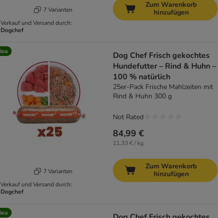
Zum Warenkorb
7 Varianten
hinzufügen
Verkauf und Versand durch:
Dogchef
Neu
Dog Chef Frisch gekochtes
Hundefutter – Rind & Huhn –
100 % natürlich
25er-Pack Frische Mahlzeiten mit
Rind & Huhn 300 g
Not Rated
84,99 €
11,33 € / kg
Zum Warenkorb
7 Varianten
hinzufügen
Verkauf und Versand durch:
Dogchef
Neu
Dog Chef Frisch gekochtes