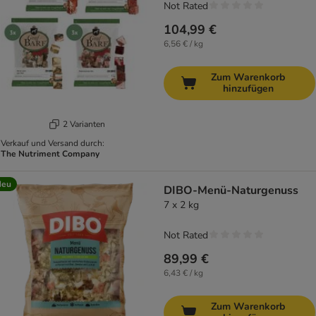
Not Rated
104,99 €
6,56 € / kg
Zum Warenkorb
hinzufügen
2 Varianten
Verkauf und Versand durch:
The Nutriment Company
Neu
DIBO-Menü-Naturgenuss
7 x 2 kg
Not Rated
89,99 €
6,43 € / kg
Zum Warenkorb