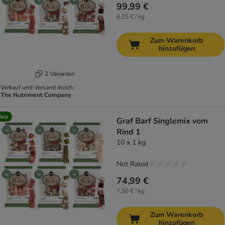
99,99 €
6,25 € / kg
Zum Warenkorb
hinzufügen
2 Varianten
Verkauf und Versand durch:
The Nutriment Company
Neu
Graf Barf Singlemix vom
Rind 1
10 x 1 kg
Not Rated
74,99 €
7,50 € / kg
Zum Warenkorb
hinzufügen