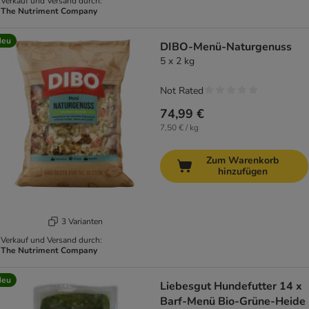
Verkauf und Versand durch:
The Nutriment Company
Neu
DIBO-Menü-Naturgenuss
5 x 2 kg
Not Rated
74,99 €
7,50 € / kg
Zum Warenkorb
hinzufügen
3 Varianten
Verkauf und Versand durch:
The Nutriment Company
Neu
Liebesgut Hundefutter 14 x
Barf-Menü Bio-Grüne-Heide