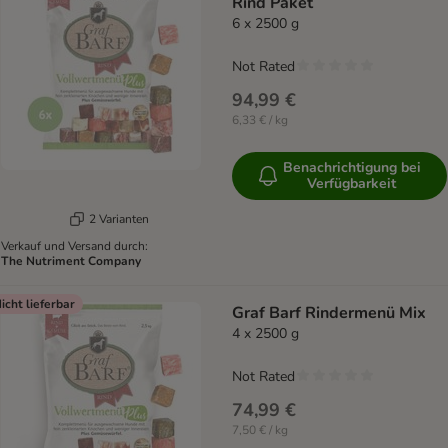
Rind Paket
6 x 2500 g
Not Rated
94,99 €
6,33 € / kg
Benachrichtigung bei
Verfügbarkeit
2 Varianten
Verkauf und Versand durch:
The Nutriment Company
icht lieferbar
Graf Barf Rindermenü Mix
4 x 2500 g
Not Rated
74,99 €
7,50 € / kg