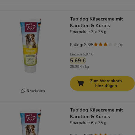
Tubidog Käsecreme mit
Karotten & Kürbis
Sparpaket: 3 x 75 g
Rating: 3.3/5
(
9
)
Einzeln
5,97 €
5,69 €
25,29 € / kg
Zum Warenkorb
hinzufügen
3 Varianten
Tubidog Käsecreme mit
Karotten & Kürbis
Sparpaket: 6 x 75 g