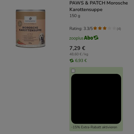
PAWS & PATCH Morosche
Karottensuppe
150 g
Rating: 3.3/5
(
4
)
7,29 €
48,60 € / kg
6,93 €
-15% Extra-Rabatt aktivieren