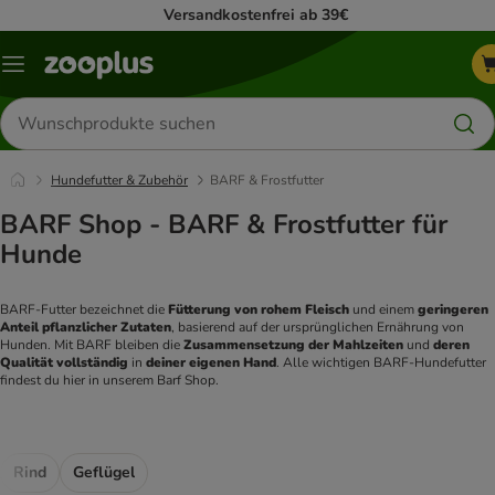
Versandkostenfrei ab 39€
Menü
Produkte
suchen
Hundefutter & Zubehör
BARF & Frostfutter
BARF Shop - BARF & Frostfutter für
Hunde
BARF-Futter bezeichnet die 
Fütterung von rohem Fleisch
 und einem
 geringeren 
Anteil pflanzlicher Zutaten
, basierend auf der ursprünglichen Ernährung von 
Hunden. Mit BARF bleiben die 
Zusammensetzung der Mahlzeiten
 und 
deren 
Qualität vollständig
 in 
deiner eigenen Hand
. Alle wichtigen BARF-Hundefutter 
findest du hier in unserem Barf Shop. 
Rind
Geflügel