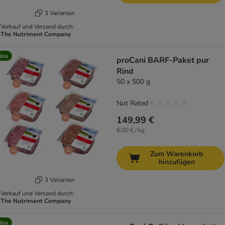
3 Varianten
Verkauf und Versand durch:
The Nutriment Company
Neu
proCani BARF-Paket pur
Rind
50 x 500 g
Not Rated
149,99 €
6,00 € / kg
Zum Warenkorb
hinzufügen
3 Varianten
Verkauf und Versand durch:
The Nutriment Company
Neu