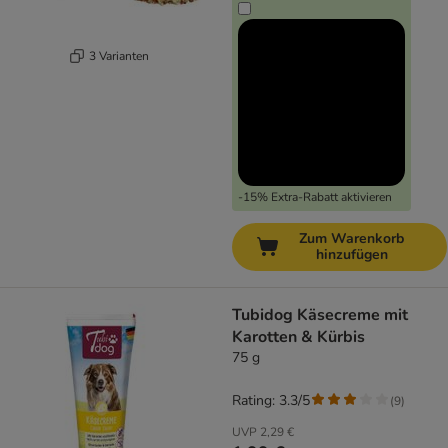
3 Varianten
-15% Extra-Rabatt aktivieren
Zum Warenkorb
hinzufügen
Tubidog Käsecreme mit
Karotten & Kürbis
75 g
Rating: 3.3/5
(
9
)
UVP
2,29 €