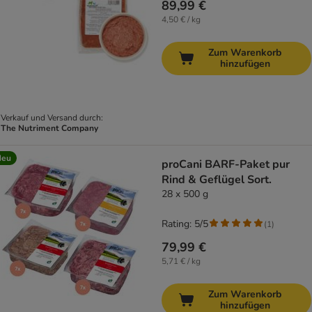
89,99 €
4,50 € / kg
Zum Warenkorb
hinzufügen
Verkauf und Versand durch:
The Nutriment Company
Neu
proCani BARF-Paket pur
Rind & Geflügel Sort.
28 x 500 g
Rating: 5/5
(
1
)
79,99 €
5,71 € / kg
Zum Warenkorb
hinzufügen