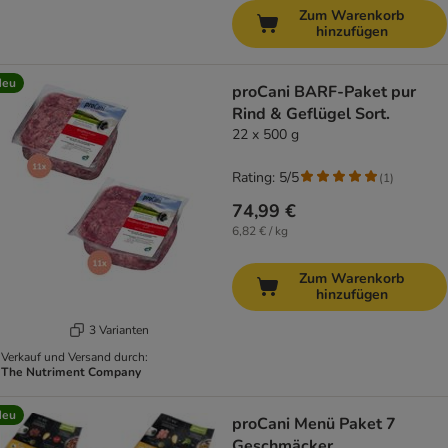
Zum Warenkorb
hinzufügen
Neu
proCani BARF-Paket pur
Rind & Geflügel Sort.
22 x 500 g
Rating: 5/5
(
1
)
74,99 €
6,82 € / kg
Zum Warenkorb
hinzufügen
3 Varianten
Verkauf und Versand durch:
The Nutriment Company
Neu
proCani Menü Paket 7
Geschmäcker