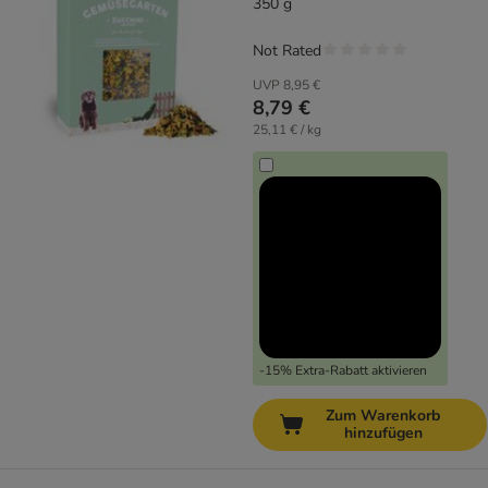
350 g
Not Rated
UVP
8,95 €
8,79 €
25,11 € / kg
-15% Extra-Rabatt aktivieren
Zum Warenkorb
hinzufügen