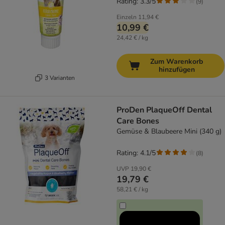
Rating: 3.3/5
(
9
)
Einzeln
11,94 €
10,99 €
24,42 € / kg
Zum Warenkorb
hinzufügen
3 Varianten
ProDen PlaqueOff Dental
Care Bones
Gemüse & Blaubeere Mini (340 g)
Rating: 4.1/5
(
8
)
UVP
19,90 €
19,79 €
58,21 € / kg