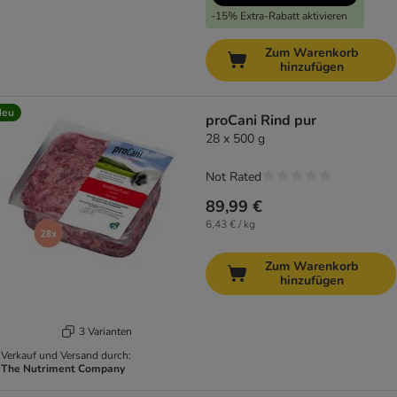
-15% Extra-Rabatt aktivieren
Zum Warenkorb
hinzufügen
Neu
proCani Rind pur
28 x 500 g
Not Rated
89,99 €
6,43 € / kg
Zum Warenkorb
hinzufügen
3 Varianten
Verkauf und Versand durch:
The Nutriment Company