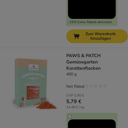
-15% Extra-Rabatt aktivieren
Zum Warenkorb
hinzufügen
PAWS & PATCH
Gemüsegarten
Karottenflocken
400 g
Not Rated
UVP
5,95 €
5,79 €
14,48 € / kg