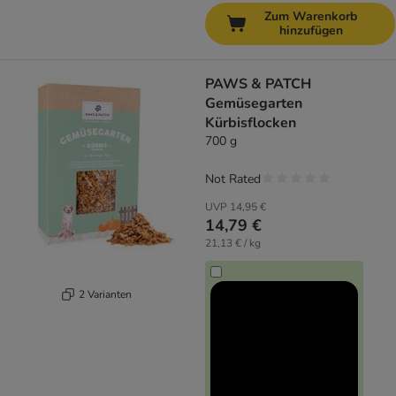
Zum Warenkorb
hinzufügen
PAWS & PATCH
Gemüsegarten
Kürbisflocken
700 g
Not Rated
UVP
14,95 €
14,79 €
21,13 € / kg
2 Varianten