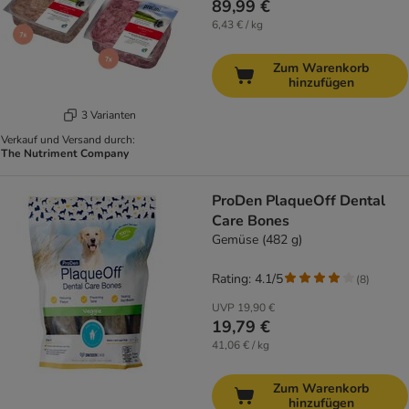
89,99 €
6,43 € / kg
Zum Warenkorb
hinzufügen
3 Varianten
Verkauf und Versand durch:
The Nutriment Company
ProDen PlaqueOff Dental
Care Bones
Gemüse (482 g)
Rating: 4.1/5
(
8
)
UVP
19,90 €
19,79 €
41,06 € / kg
Zum Warenkorb
hinzufügen