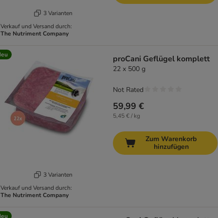
3 Varianten
Verkauf und Versand durch:
The Nutriment Company
Neu
proCani Geflügel komplett
22 x 500 g
Not Rated
59,99 €
5,45 € / kg
Zum Warenkorb
hinzufügen
3 Varianten
Verkauf und Versand durch:
The Nutriment Company
Neu