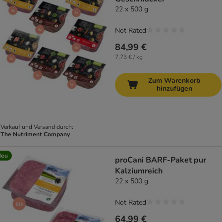
22 x 500 g
Not Rated
84,99 €
7,73 € / kg
Zum Warenkorb
hinzufügen
Verkauf und Versand durch:
The Nutriment Company
Neu
proCani BARF-Paket pur
Kalziumreich
22 x 500 g
Not Rated
64,99 €