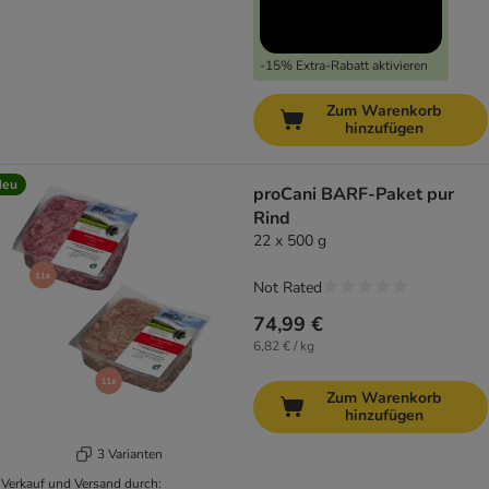
-15% Extra-Rabatt aktivieren
Zum Warenkorb
hinzufügen
Neu
proCani BARF-Paket pur
Rind
22 x 500 g
Not Rated
74,99 €
6,82 € / kg
Zum Warenkorb
hinzufügen
3 Varianten
Verkauf und Versand durch: