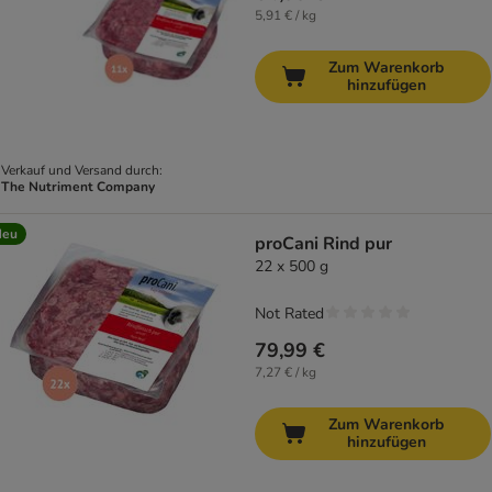
5,91 € / kg
Zum Warenkorb
hinzufügen
Verkauf und Versand durch:
The Nutriment Company
Neu
proCani Rind pur
22 x 500 g
Not Rated
79,99 €
7,27 € / kg
Zum Warenkorb
hinzufügen