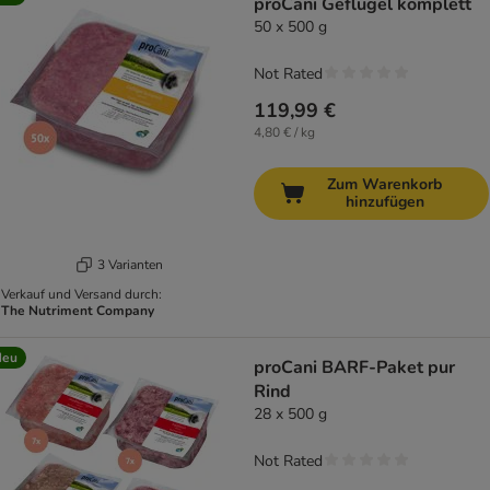
proCani Geflügel komplett
50 x 500 g
Not Rated
119,99 €
4,80 € / kg
Zum Warenkorb
hinzufügen
3 Varianten
Verkauf und Versand durch:
The Nutriment Company
Neu
proCani BARF-Paket pur
Rind
28 x 500 g
Not Rated