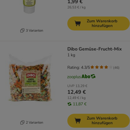
1,99 €
26,53 € / kg
Zum Warenkorb
hinzufügen
3 Varianten
Dibo Gemüse-Frucht-Mix
1 kg
Rating: 4.3/5
(
46
)
UVP
13,29 €
12,49 €
12,49 € / kg
11,87 €
Zum Warenkorb
2 Varianten
hinzufügen