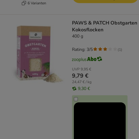
6 Varianten
PAWS & PATCH Obstgarten
Kokosflocken
400 g
Rating: 3/5
(
1
)
UVP
9,95 €
9,79 €
24,47 € / kg
9,30 €