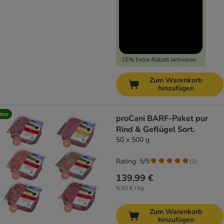
-15% Extra-Rabatt aktivieren
Zum Warenkorb
hinzufügen
Neu
proCani BARF-Paket pur
Rind & Geflügel Sort.
50 x 500 g
Rating: 5/5
(
1
)
139,99 €
5,60 € / kg
Zum Warenkorb
hinzufügen