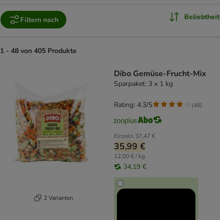
Beliebtheit
Filtern nach
1 - 48 von 405 Produkte
product items have been changed
Dibo Gemüse-Frucht-Mix
Sparpaket: 3 x 1 kg
Rating: 4.3/5
(
46
)
Einzeln
37,47 €
35,99 €
12,00 € / kg
34,19 €
2 Varianten