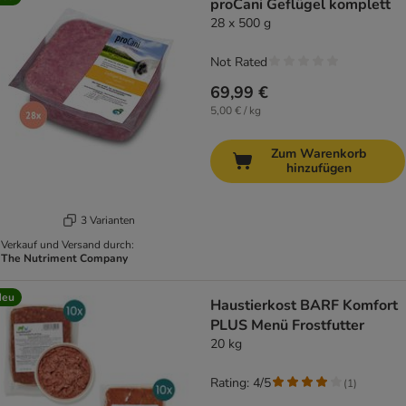
proCani Geflügel komplett
28 x 500 g
Not Rated
69,99 €
5,00 € / kg
Zum Warenkorb
hinzufügen
3 Varianten
Verkauf und Versand durch:
The Nutriment Company
Neu
Haustierkost BARF Komfort
PLUS Menü Frostfutter
20 kg
Rating: 4/5
(
1
)