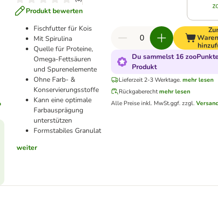
Produkt bewerten
Fischfutter für Kois
Zu
Waren
Mit Spirulina
hinzu
Quelle für Proteine,
Du sammelst 16 zooPunkte 
Omega-Fettsäuren
Produkt
und Spurenelemente
Ohne Farb- &
Lieferzeit 2-3 Werktage.
mehr lesen
Konservierungsstoffe
Rückgaberecht
mehr lesen
Kann eine optimale
Alle Preise inkl. MwSt.
ggf. zzgl.
Versan
Farbausprägung
unterstützen
Formstabiles Granulat
weiter