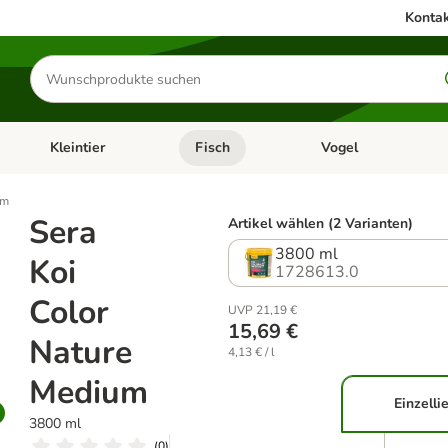
Kontak
Produkte
suchen
Kleintier
Fisch
Vogel
utter & Zubehör
Kategorie-Menü öffnen: Hundefutter & Zubehör
Kategorie-Menü öffnen: Kleintier
Kategorie-Menü öffnen
Ka
um
Sera
Artikel wählen (2 Varianten)
3800 ml
Koi
1728613.0
Color
UVP 21,19 €
15,69 €
Nature
4,13 € / l
Medium
Einzelli
3800 ml
(
0
)