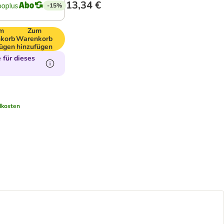
13,34 €
-15%
m
Zum
korb
Warenkorb
fügen
hinzufügen
für dieses
dkosten