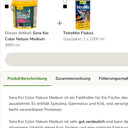
Sera Koi Color Nature Medium
TetraMin Flakes
Dieser Artikel
:
Sera Koi
TetraMin Flakes
Color Nature Medium
Sparpaket: 2 x 1000 ml
3800 ml
Produktbeschreibung
Zusammensetzung
Fütterungsemp
Sera Koi Color Nature Medium ist ein Farbfutter für Koi Fische, da
auszeichnet. Es enthält Spirulina, Gammarus und Krill, und verso
leicht verwertbaren Proteinen.
Sera Koi Color Nature Medium ist sehr
gut verdaulich
und kann das
allgemeine Vitalität deiner Kois fördern und eine optimale Farbau