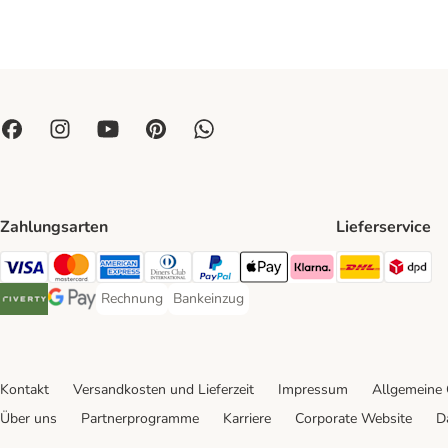
Zahlungsarten
Lieferservice
DHL Ship
DP
Visa Payment Method
Mastercard Payment Method
American Express Payment Method
Diners Club Payment Method
PayPal Payment Method
Apple Pay Payment Method
Klarna Payment Method
Rechnung
Bankeinzug
Rechnung Payment Method
Bankeinzug Payment Method
Riverty Payment Method
Google Pay Payment Method
Kontakt
Versandkosten und Lieferzeit
Impressum
Allgemeine
Über uns
Partnerprogramme
Karriere
Corporate Website
D