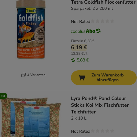
Tetra Goldfish Flockenfutter
Sparpaket: 2 x 250 ml
Not Rated
Einzeln
6,38 €
6,19 €
12,38 € / l
5,88 €
Zum Warenkorb
4 Varianten
hinzufügen
Neu
Lyra Pond® Pond Colour
Sticks Koi Mix Fischfutter
Teichfutter
2 x 10 L
Not Rated