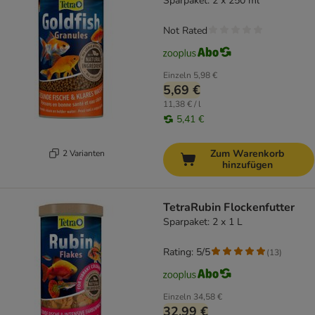
Sparpaket: 2 x 250 ml
Not Rated
Einzeln
5,98 €
5,69 €
11,38 € / l
5,41 €
Zum Warenkorb
2 Varianten
hinzufügen
TetraRubin Flockenfutter
Sparpaket: 2 x 1 L
Rating: 5/5
(
13
)
Einzeln
34,58 €
32,99 €