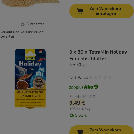
Zum Warenkorb
hinzufügen
3 Varianten
Verkauf und Versand durch:
Lyra Pet
3 x 30 g TetraMin Holiday
Ferienfischfutter
3 x 30 g
Not Rated
Einzeln
10,47 €
9,49 €
105,44 € / kg
9,02 €
Zum Warenkorb