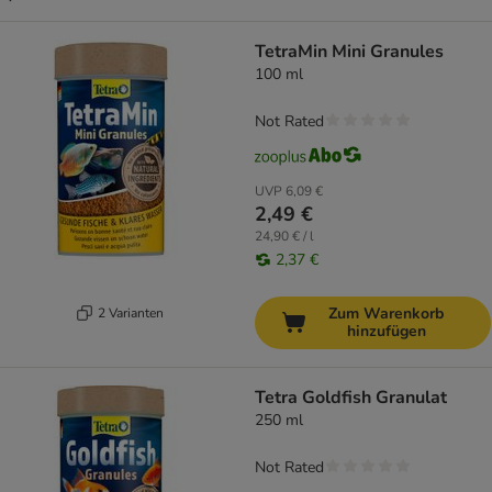
TetraMin Mini Granules
100 ml
Not Rated
UVP
6,09 €
2,49 €
24,90 € / l
2,37 €
Zum Warenkorb
2 Varianten
hinzufügen
Tetra Goldfish Granulat
250 ml
Not Rated