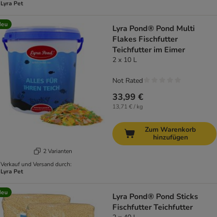
Lyra Pet
Neu
Lyra Pond® Pond Multi
Flakes Fischfutter
Teichfutter im Eimer
2 x 10 L
Not Rated
33,99 €
13,71 € / kg
Zum Warenkorb
hinzufügen
2 Varianten
Verkauf und Versand durch:
Lyra Pet
Neu
Lyra Pond® Pond Sticks
Fischfutter Teichfutter