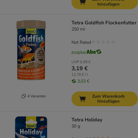
hinzufügen
Tetra Goldfish Flockenfutter
250 ml
Not Rated
UVP
6,99 €
3,19 €
12,76 € / l
3,03 €
Zum Warenkorb
4 Varianten
hinzufügen
Tetra Holiday
30 g