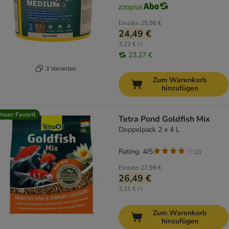
Einzeln
25,98 €
24,49 €
3,22 € / l
23,27 €
3 Varianten
Zum Warenkorb
hinzufügen
nser Favorit
Tetra Pond Goldfish Mix
Doppelpack 2 x 4 L
Rating: 4/5
(
2
)
Einzeln
27,98 €
26,49 €
3,31 € / l
Zum Warenkorb
hinzufügen