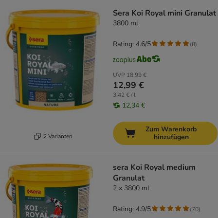
Sera Koi Royal mini Granulat
3800 ml
Rating: 4.6/5
(
8
)
UVP
18,99 €
12,99 €
3,42 € / l
12,34 €
Zum Warenkorb
2 Varianten
hinzufügen
sera Koi Royal medium
Granulat
2 x 3800 ml
Rating: 4.9/5
(
70
)