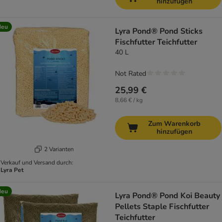
hinzufügen
Neu
Lyra Pond® Pond Sticks
Fischfutter Teichfutter
40 L
Not Rated
25,99 €
8,66 € / kg
Zum Warenkorb
hinzufügen
2 Varianten
Verkauf und Versand durch:
Lyra Pet
Neu
Lyra Pond® Pond Koi Beauty
Pellets Staple Fischfutter
Teichfutter