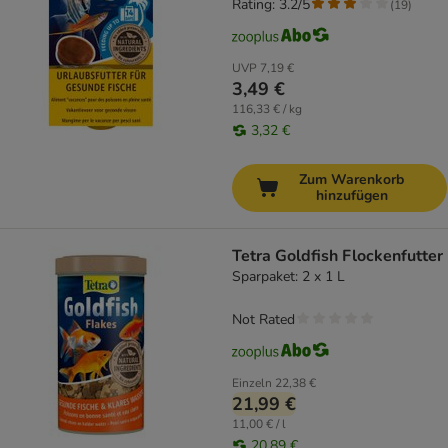
Rating: 3.2/5
(
19
)
UVP
7,19 €
3,49 €
116,33 € / kg
3,32 €
Zum Warenkorb
hinzufügen
Tetra Goldfish Flockenfutter
Sparpaket: 2 x 1 L
Not Rated
Einzeln
22,38 €
21,99 €
11,00 € / l
20,89 €