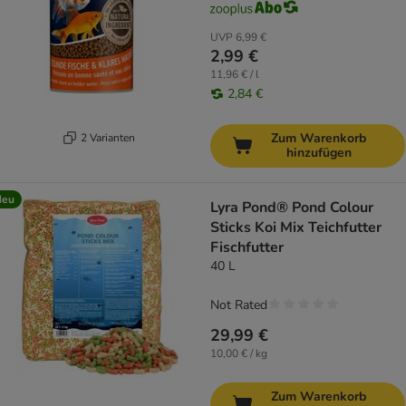
UVP
6,99 €
2,99 €
11,96 € / l
2,84 €
Zum Warenkorb
2 Varianten
hinzufügen
Neu
Lyra Pond® Pond Colour
Sticks Koi Mix Teichfutter
Fischfutter
40 L
Not Rated
29,99 €
10,00 € / kg
Zum Warenkorb