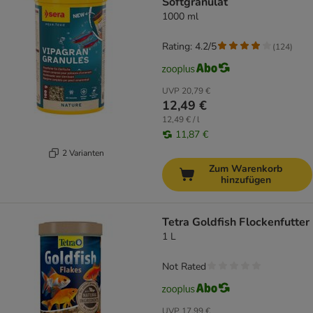
Softgranulat
1000 ml
Rating: 4.2/5
(
124
)
UVP
20,79 €
12,49 €
12,49 € / l
11,87 €
2 Varianten
Zum Warenkorb
hinzufügen
Tetra Goldfish Flockenfutter
1 L
Not Rated
UVP
17,99 €