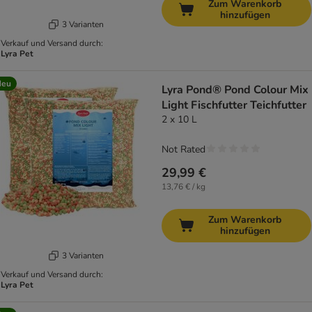
Zum Warenkorb
hinzufügen
3 Varianten
Verkauf und Versand durch:
Lyra Pet
Neu
Lyra Pond® Pond Colour Mix
Light Fischfutter Teichfutter
2 x 10 L
Not Rated
29,99 €
13,76 € / kg
Zum Warenkorb
hinzufügen
3 Varianten
Verkauf und Versand durch:
Lyra Pet