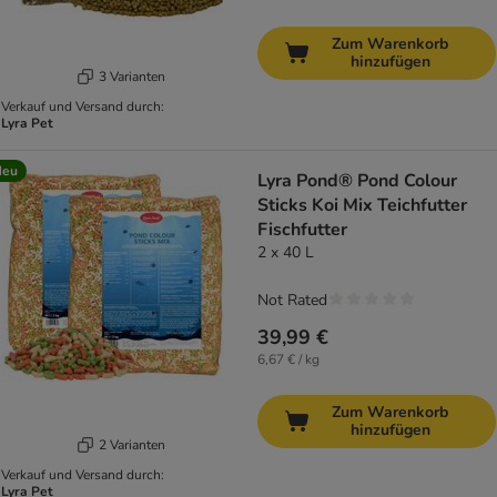
Zum Warenkorb
hinzufügen
3 Varianten
Verkauf und Versand durch:
Lyra Pet
Neu
Lyra Pond® Pond Colour
Sticks Koi Mix Teichfutter
Fischfutter
2 x 40 L
Not Rated
39,99 €
6,67 € / kg
Zum Warenkorb
hinzufügen
2 Varianten
Verkauf und Versand durch:
Lyra Pet