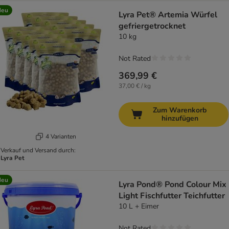
Neu
Lyra Pet® Artemia Würfel
gefriergetrocknet
10 kg
Not Rated
369,99 €
37,00 € / kg
Zum Warenkorb
hinzufügen
4 Varianten
Verkauf und Versand durch:
Lyra Pet
Neu
Lyra Pond® Pond Colour Mix
Light Fischfutter Teichfutter
10 L + Eimer
Not Rated