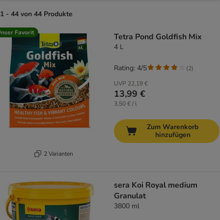
1 - 44 von 44 Produkte
product items have been changed
nser Favorit
Tetra Pond Goldfish Mix
4 L
Rating: 4/5
(
2
)
UVP
22,19 €
13,99 €
3,50 € / l
Zum Warenkorb
hinzufügen
2 Varianten
sera Koi Royal medium
Granulat
3800 ml