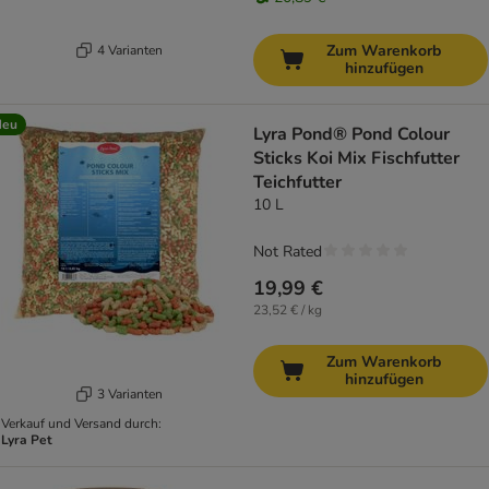
Zum Warenkorb
4 Varianten
hinzufügen
Neu
Lyra Pond® Pond Colour
Sticks Koi Mix Fischfutter
Teichfutter
10 L
Not Rated
19,99 €
23,52 € / kg
Zum Warenkorb
hinzufügen
3 Varianten
Verkauf und Versand durch:
Lyra Pet