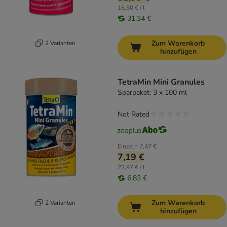
16,50 € / l
31,34 €
Zum Warenkorb
2 Varianten
hinzufügen
TetraMin Mini Granules
Sparpaket: 3 x 100 ml
Not Rated
Einzeln
7,47 €
7,19 €
23,97 € / l
6,83 €
Zum Warenkorb
2 Varianten
hinzufügen