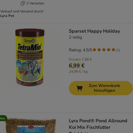
2 Varianten
Verkauf und Versand durch:
Lyra Pet
Sparset Happy Holiday
2-teilig
Rating: 4.5/5
(
2
)
Einzeln
7,68 €
6,99 €
24,96 € / kg
Zum Warenkorb
hinzufügen
Neu
Lyra Pond® Pond Allround
Koi Mix Fischfutter