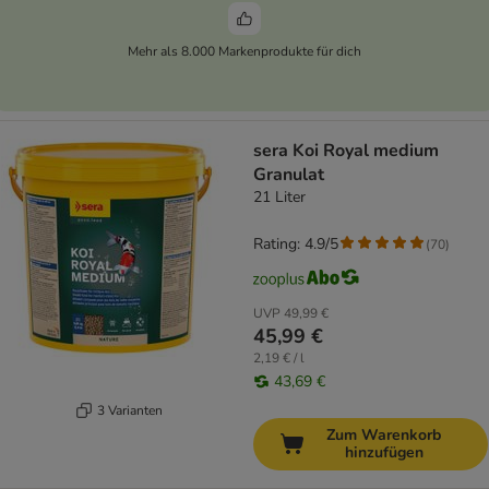
Mehr als 8.000 Markenprodukte für dich
sera Koi Royal medium
Granulat
21 Liter
Rating: 4.9/5
(
70
)
UVP
49,99 €
45,99 €
2,19 € / l
43,69 €
3 Varianten
Zum Warenkorb
hinzufügen