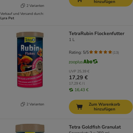
hinzufügen
2 Varianten
Verkauf und Versand durch:
Lyra Pet
TetraRubin Flockenfutter
1 L
Rating: 5/5
(
13
)
UVP
25,39 €
17,29 €
17,29 € / l
16,43 €
Zum Warenkorb
2 Varianten
hinzufügen
Tetra Goldfish Granulat