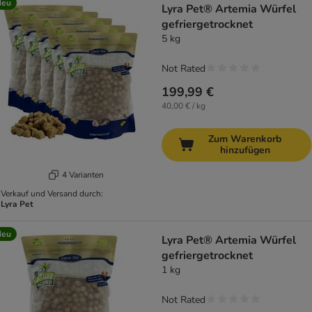
Neu
Lyra Pet® Artemia Würfel
gefriergetrocknet
5 kg
Not Rated
199,99 €
40,00 € / kg
Zum Warenkorb
hinzufügen
4 Varianten
Verkauf und Versand durch:
Lyra Pet
Neu
Lyra Pet® Artemia Würfel
gefriergetrocknet
1 kg
Not Rated