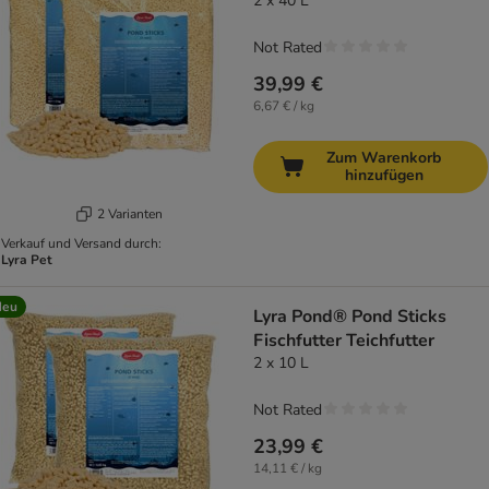
2 x 40 L
Not Rated
39,99 €
6,67 € / kg
Zum Warenkorb
hinzufügen
2 Varianten
Verkauf und Versand durch:
Lyra Pet
Neu
Lyra Pond® Pond Sticks
Fischfutter Teichfutter
2 x 10 L
Not Rated
23,99 €
14,11 € / kg