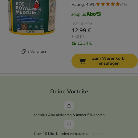
Rating: 4.9/5
(
70
)
UVP
18,99 €
12,99 €
3,42 € / l
12,34 €
3 Varianten
Zum Warenkorb
hinzufügen
Deine Vorteile
zooplus Abo aktivieren & immer 5% sparen
Über 10 Mio. Kunden vertrauen uns bereits