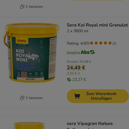
2 Varianten
Sera Koi Royal mini Granulat
2 x 3800 ml
Rating: 4.6/5
(
8
)
Einzeln
25,98 €
24,49 €
3,22 € / l
23,27 €
Zum Warenkorb
2 Varianten
hinzufügen
sera Vipagran Nature