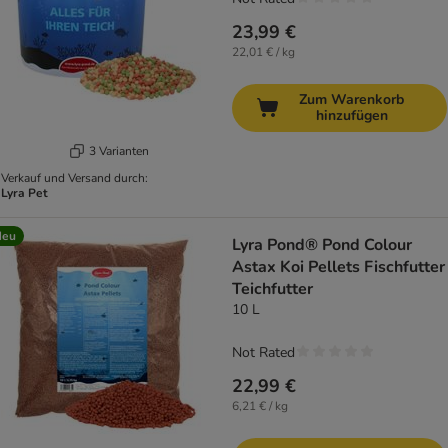
23,99 €
22,01 € / kg
Zum Warenkorb
hinzufügen
3 Varianten
Verkauf und Versand durch:
Lyra Pet
Neu
Lyra Pond® Pond Colour
Astax Koi Pellets Fischfutter
Teichfutter
10 L
Not Rated
22,99 €
6,21 € / kg