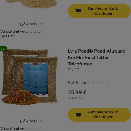
Zum Warenkorb
hinzufügen
3 Varianten
Verkauf und Versand durch:
Lyra Pet
Neu
Lyra Pond® Pond Allround
Koi Mix Fischfutter
Teichfutter
2 x 10 L
Not Rated
35,99 €
4,86 € / kg
Zum Warenkorb
hinzufügen
3 Varianten
Verkauf und Versand durch: