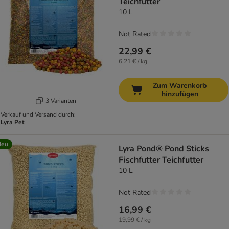
Teichfutter
10 L
Not Rated
22,99 €
6,21 € / kg
Zum Warenkorb
hinzufügen
3 Varianten
Verkauf und Versand durch:
Lyra Pet
Neu
Lyra Pond® Pond Sticks
Fischfutter Teichfutter
10 L
Not Rated
16,99 €
19,99 € / kg