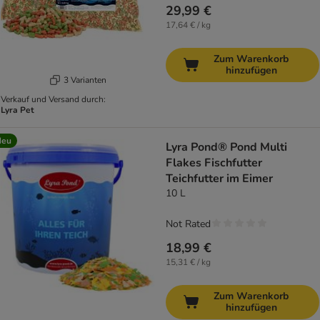
29,99 €
17,64 € / kg
Zum Warenkorb
hinzufügen
3 Varianten
Verkauf und Versand durch:
Lyra Pet
Neu
Lyra Pond® Pond Multi
Flakes Fischfutter
Teichfutter im Eimer
10 L
Not Rated
18,99 €
15,31 € / kg
Zum Warenkorb
hinzufügen