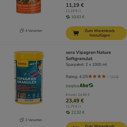
11,19 €
11,19 € / l
10,63 €
Zum Warenkorb
4 Varianten
hinzufügen
sera Vipagran Nature
Softgranulat
Sparpaket: 2 x 1000 ml
Rating: 4.2/5
(
124
)
Einzeln
24,98 €
23,49 €
11,75 € / l
22,32 €
2 Varianten
Zum Warenkorb