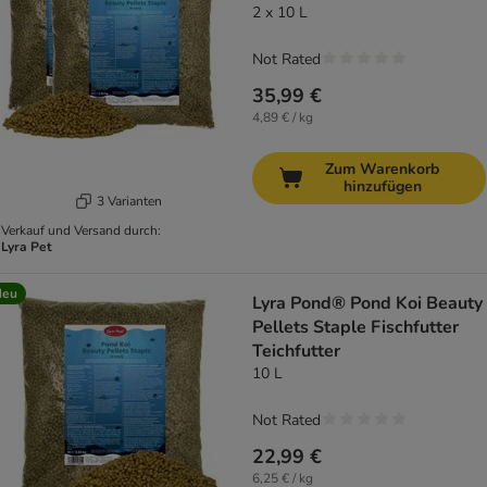
2 x 10 L
Not Rated
35,99 €
4,89 € / kg
Zum Warenkorb
hinzufügen
3 Varianten
Verkauf und Versand durch:
Lyra Pet
Neu
Lyra Pond® Pond Koi Beauty
Pellets Staple Fischfutter
Teichfutter
10 L
Not Rated
22,99 €
6,25 € / kg