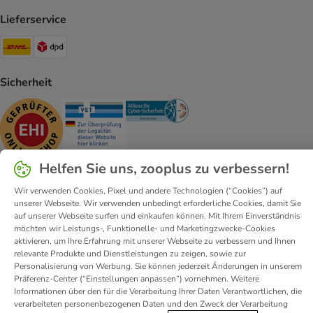
Lieferservice
DHL Shipping Method
DPD Shipping Method
Sicherheit
Security
Security
Security
Helfen Sie uns, zooplus zu verbessern!
Wir verwenden Cookies, Pixel und andere Technologien (“Cookies”) auf
unserer Webseite. Wir verwenden unbedingt erforderliche Cookies, damit Sie
Kontakt
Versandkosten und Lieferzeit
Impressum
auf unserer Webseite surfen und einkaufen können. Mit Ihrem Einverständnis
Allgemeine Geschäftsbedingungen
Digital Services Act
möchten wir Leistungs-, Funktionelle- und Marketingzwecke-Cookies
aktivieren, um Ihre Erfahrung mit unserer Webseite zu verbessern und Ihnen
Vertrag widerrufen
Entsorgungs- und Umweltbestimmungen
relevante Produkte und Dienstleistungen zu zeigen, sowie zur
Zahlungsarten
Über uns
Partnerprogramme
Karriere
Personalisierung von Werbung. Sie können jederzeit Änderungen in unserem
Präferenz-Center (“Einstellungen anpassen”) vornehmen. Weitere
Corporate Website
Datenschutz
Erklärung zur Barrierefreiheit
Informationen über den für die Verarbeitung Ihrer Daten Verantwortlichen, die
verarbeiteten personenbezogenen Daten und den Zweck der Verarbeitung
© zooplus SE
2026