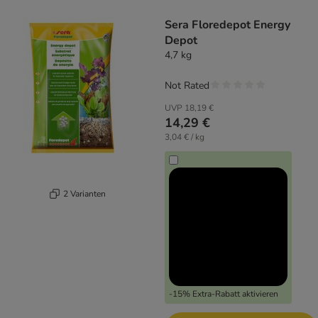
product items have been changed
Sera Floredepot Energy
Depot
4,7 kg
Not Rated
UVP
18,19 €
14,29 €
3,04 € / kg
2 Varianten
-15% Extra-Rabatt aktivieren