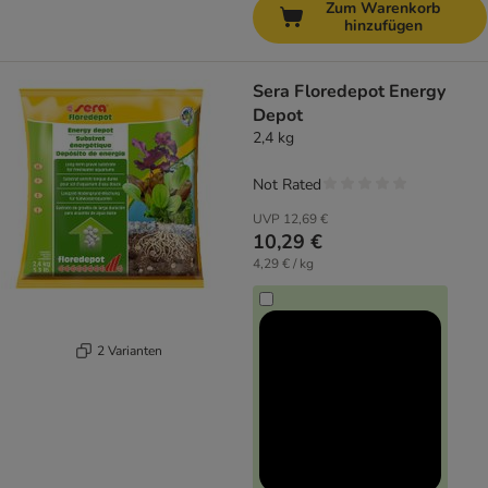
Zum Warenkorb
hinzufügen
Sera Floredepot Energy
Depot
2,4 kg
Not Rated
UVP
12,69 €
10,29 €
4,29 € / kg
2 Varianten